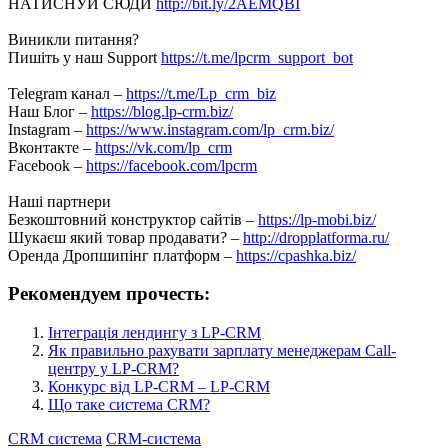
НАТИСНУЙ СЮДИ
http://bit.ly/2AEMQBI
Виникли питання?
Пишіть у наш Support
https://t.me/lpcrm_support_bot
Telegram канал –
https://t.me/Lp_crm_biz
Наш Блог –
https://blog.lp-crm.biz/
Instagram –
https://www.instagram.com/lp_crm.biz/
Вконтакте –
https://vk.com/lp_crm
Facebook –
https://facebook.com/lpcrm
Наші партнери
Безкоштовний конструктор сайтів –
https://lp-mobi.biz/
Шукаєш який товар продавати? –
http://dropplatforma.ru/
Оренда Дропшипінг платформ –
https://cpashka.biz/
Рекомендуем прочесть:
Інтеграція лендингу з LP-CRM
Як правильно рахувати зарплату менеджерам Call-
центру у LP-CRM?
Конкурс від LP-CRM – LP-CRM
Що таке система CRM?
CRM система
CRM-система