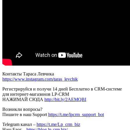
Контакты Тараса Левчика
https://www.instagram.com/taras_levchik
Регистрируйся и получи 14 дней Бесплатно в CRM-системе
для интернет-магазинов LP-CRM
НАЖИМАЙ СЮДА
http://bit.ly/2AEMQBI
Возникли вопросы?
Пишите в наш Support
https://t.me/lpcrm_support_bot
Telegram канал –
https://t.me/Lp_crm_biz
Наш Блог –
https://blog.lp-crm.biz/