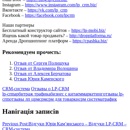
Instagram –
https://www.instagram.com/lp_crm.biz/
Вконтакте –
https://vk.com/lp_crm
Facebook –
https://facebook.com/lpcrm
Наши партнеры
Бесплатный конструктор сайтов –
https://lp-mobi.biz/
Ищешь какой товар продавать? –
http://dropplatforma.ru/
Аренда Дропшиппинг платформ –
https://cpashka.biz/
Рекомендуем прочесть:
Отзыв от Сергея Полищука
Отзыв от Владимира Волошина
Отзыв от Алексея Берчатова
Отзыв Юрия Каменского
CRM-система
Отзывы о LP-CRM
lp-crm
арбитраж трафика
бизнес с китаем
маркетинг
отзывы lp-
crm
отзывы лп црм
срм
срм для товарки
срм система
трафик
Навігація записів
Previous Post:
Відгуки Юрія Кам’янського – Відгуки LP-CRM –
CRM-система