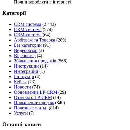
Почни заробляти в інтернеті
Категорії
CRM система
(2 443)
CRM-система
(574)
CRM-система
(64)
Арбітраж та Товарка
(289)
Без категории
(91)
Видеообзор
(3)
Відеоогляд
(4)
Збільшення продажів
(566)
Инструкции
(14)
Интеграции
(1)
Інструкції
(4)
Кейсы
(73)
Новости
(74)
Обновление LP-CRM
(29)
Отзывы о LP-CRM
(14)
Повышение продаж
(840)
Полезные статьи
(814)
Услуги
(7)
Останні записи