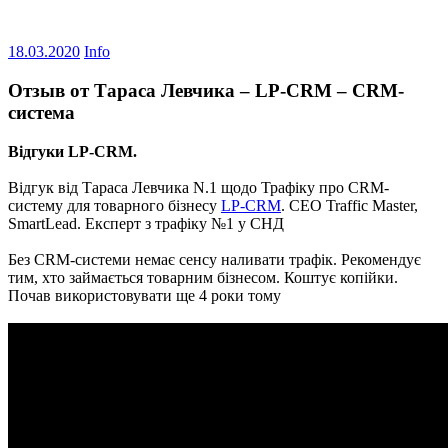
18.03.2020
Info
Отзыв от Тараса Левчика – LP-CRM – CRM-
система
Відгуки LP-CRM.
Відгук від Тараса Левчика N.1 щодо Трафіку про CRM-
систему для товарного бізнесу
LP-CRM
. CEO Traffic Master,
SmartLead. Експерт з трафіку №1 у СНД
Без CRM-системи немає сенсу наливати трафік. Рекомендує
тим, хто займається товарним бізнесом. Коштує копійки.
Почав використовувати ще 4 роки тому