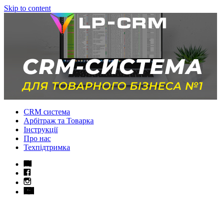
Skip to content
CRM система
Арбітраж та Товарка
Інструкції
Про нас
Техпідтримка