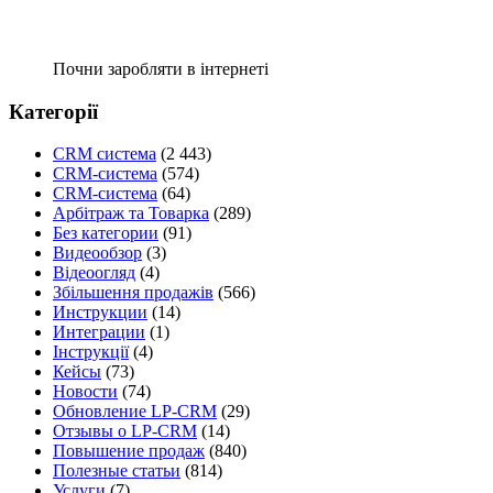
Почни заробляти в інтернеті
Категорії
CRM система
(2 443)
CRM-система
(574)
CRM-система
(64)
Арбітраж та Товарка
(289)
Без категории
(91)
Видеообзор
(3)
Відеоогляд
(4)
Збільшення продажів
(566)
Инструкции
(14)
Интеграции
(1)
Інструкції
(4)
Кейсы
(73)
Новости
(74)
Обновление LP-CRM
(29)
Отзывы о LP-CRM
(14)
Повышение продаж
(840)
Полезные статьи
(814)
Услуги
(7)