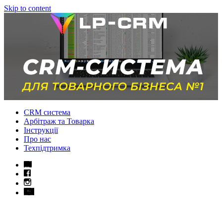
Skip to content
CRM система
Арбітраж та Товарка
Інструкції
Про нас
Техпідтримка