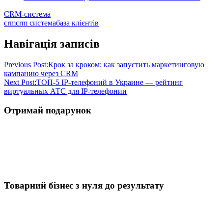
CRM-система
crm
crm система
база клієнтів
Навігація записів
Previous Post:
Крок за кроком: как запустить маркетинговую
кампанию через CRM
Next Post:
ТОП-5 IP-телефоний в Украине — рейтинг
виртуальных АТС для IP-телефонии
Отримай подарунок
Товарний бізнес з нуля до результату