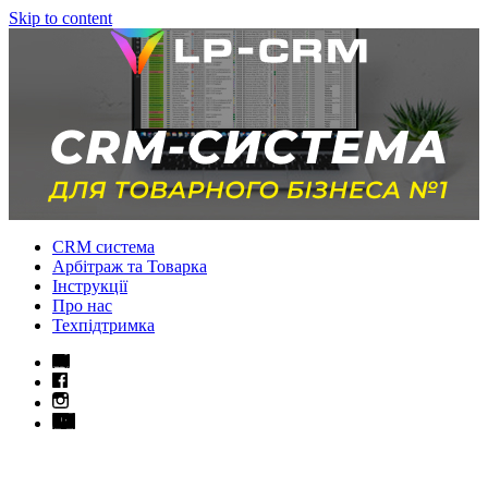
Skip to content
CRM система
Арбітраж та Товарка
Інструкції
Про нас
Техпідтримка