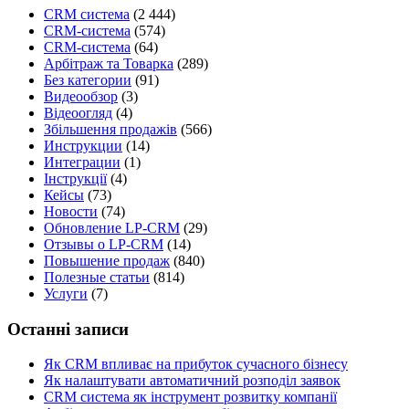
CRM система
(2 444)
CRM-система
(574)
CRM-система
(64)
Арбітраж та Товарка
(289)
Без категории
(91)
Видеообзор
(3)
Відеоогляд
(4)
Збільшення продажів
(566)
Инструкции
(14)
Интеграции
(1)
Інструкції
(4)
Кейсы
(73)
Новости
(74)
Обновление LP-CRM
(29)
Отзывы о LP-CRM
(14)
Повышение продаж
(840)
Полезные статьи
(814)
Услуги
(7)
Останні записи
Як CRM впливає на прибуток сучасного бізнесу
Як налаштувати автоматичний розподіл заявок
CRM система як інструмент розвитку компанії