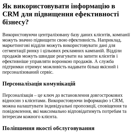
Як використовувати інформацію в
CRM для підвищення ефективності
бізнесу?
Використовуючи централізовану базу даних клієнтів, компанії
можуть значно підвищити свою ефективність. Наприклад,
маркетингові відділи можуть використовувати дані для
сегментації ринку і цільових рекламних кампаній. Відділи
продажів можуть швидше реагувати на запити клієнтів і
ефективніше управляти воронкою продажів. А служба
підтримки отримує можливість надавати більш якісний і
персоналізований сервіс.
Персоналізація комунікацій
Персоналізація – це ключ до встановлення довгострокових
відносин з клієнтами. Використовуючи інформацію з CRM,
можна налаштувати індивідуальні пропозиції, сповіщення та
повідомлення, які максимально відповідатимуть потребам та
інтересам кожного клієнта.
Поліпшення якості обслуговування