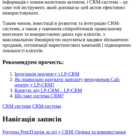
інформація є новим валютним активом, і CRM-система – це
саме той інструмент, який допомагає цей актив ефективно
використовувати.
Таким чином, інвестиції в розвиток та інтеграцію CRM-
системи, а також у навчання співробітників правильному
внесенню та використанню даних про клієнтів, з
максимальною ймовірністю окупляться завдяки збільшенню
продажів, оптимізації маркетингових кампаній і підвищенню
лояльності клієнтів.
Рекомендуем прочесть:
Інтеграція лендингу з LP-CRM
Як правильно рахувати зарплату менеджерам Call-
центру у LP-CRM?
Конкурс від LP-CRM – LP-CRM
Що таке система CRM?
CRM система
CRM-система
Навігація записів
Previous Post:
Платіж за лід у CRM: Оцінка та використання