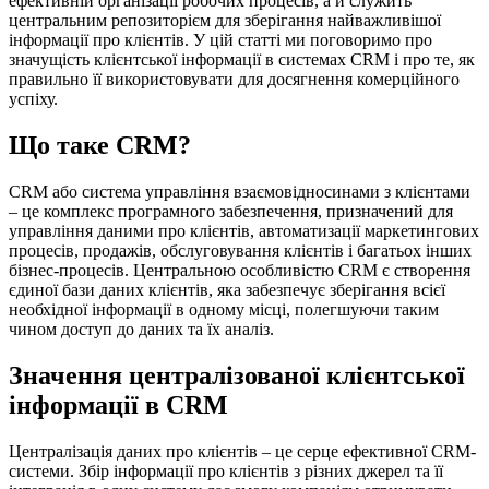
ефективній організації робочих процесів, а й служить
центральним репозиторієм для зберігання найважливішої
інформації про клієнтів. У цій статті ми поговоримо про
значущість клієнтської інформації в системах CRM і про те, як
правильно її використовувати для досягнення комерційного
успіху.
Що таке CRM?
CRM або система управління взаємовідносинами з клієнтами
– це комплекс програмного забезпечення, призначений для
управління даними про клієнтів, автоматизації маркетингових
процесів, продажів, обслуговування клієнтів і багатьох інших
бізнес-процесів. Центральною особливістю CRM є створення
єдиної бази даних клієнтів, яка забезпечує зберігання всієї
необхідної інформації в одному місці, полегшуючи таким
чином доступ до даних та їх аналіз.
Значення централізованої клієнтської
інформації в CRM
Централізація даних про клієнтів – це серце ефективної CRM-
системи. Збір інформації про клієнтів з різних джерел та її