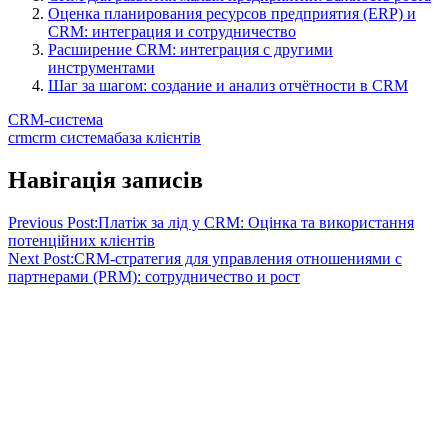
Оценка планирования ресурсов предприятия (ERP) и
CRM: интеграция и сотрудничество
Расширение CRM: интеграция с другими
инструментами
Шаг за шагом: создание и анализ отчётности в CRM
CRM-система
crm
crm система
база клієнтів
Навігація записів
Previous Post:
Платіж за лід у CRM: Оцінка та використання
потенційних клієнтів
Next Post:
CRM-стратегия для управления отношениями с
партнерами (PRM): сотрудничество и рост