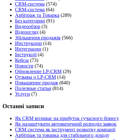
CRM-система
(574)
CRM-система
(64)
Арбітраж та Товарка
(289)
Без категории
(91)
Видеообзор
(3)
Відеоогляд
(4)
Збільшення продажів
(566)
Инструкции
(14)
Интеграции
(1)
Інструкції
(4)
Кейсы
(73)
Новости
(74)
Обновление LP-CRM
(29)
Отзывы о LP-CRM
(14)
Повышение продаж
(840)
Полезные статьи
(814)
Услуги
(7)
Останні записи
Як CRM впливає на прибуток сучасного бізнесу
Як налаштувати автоматичний розподіл заявок
CRM система як інструмент розвитку компанії
Арбітраж та товарка для стабільного доходу