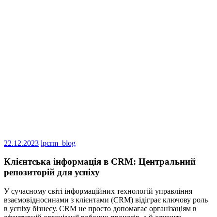
22.12.2023
lpcrm_blog
Клієнтська інформація в CRM: Центральний
репозиторій для успіху
У сучасному світі інформаційних технологій управління
взаємовідносинами з клієнтами (CRM) відіграє ключову роль
в успіху бізнесу. CRM не просто допомагає організаціям в