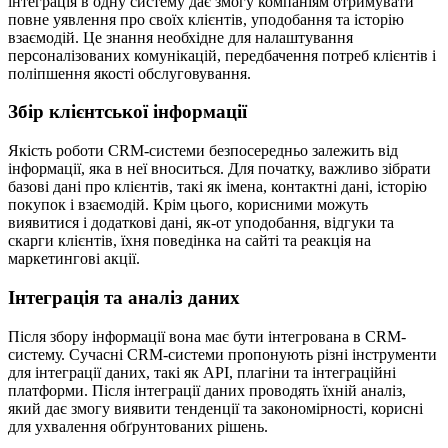
інтеграція в одну систему дає змогу компаніям отримувати
повне уявлення про своїх клієнтів, уподобання та історію
взаємодій. Це знання необхідне для налаштування
персоналізованих комунікацій, передбачення потреб клієнтів і
поліпшення якості обслуговування.
Збір клієнтської інформації
Якість роботи CRM-системи безпосередньо залежить від
інформації, яка в неї вноситься. Для початку, важливо зібрати
базові дані про клієнтів, такі як імена, контактні дані, історію
покупок і взаємодій. Крім цього, корисними можуть
виявитися і додаткові дані, як-от уподобання, відгуки та
скарги клієнтів, їхня поведінка на сайті та реакція на
маркетингові акції.
Інтеграція та аналіз даних
Після збору інформації вона має бути інтегрована в CRM-
систему. Сучасні CRM-системи пропонують різні інструменти
для інтеграції даних, такі як API, плагіни та інтеграційні
платформи. Після інтеграції даних проводять їхній аналіз,
який дає змогу виявити тенденції та закономірності, корисні
для ухвалення обґрунтованих рішень.