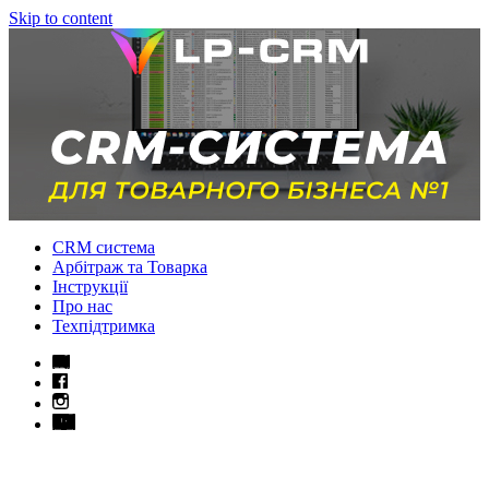
Skip to content
CRM система
Арбітраж та Товарка
Інструкції
Про нас
Техпідтримка