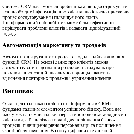
Система CRM дає змогу співробітникам швидко отримувати
всю необхідну інформацію про клієнта, що істотно прискорює
процес обслуговування і підвищує його якість.
Поінформований співробітник може більш ефективно
вирішувати проблеми клієнтів і надавати індивідуальний
підхід.
Автоматизація маркетингу та продажів
Автоматизація рутинних процесів – одна з найважливіших
функцій CRM. На основі даних про клієнтів можна
автоматизувати надсилання розсилок, нагадувань про
покупки і пропозицій, що значно підвищує шанси на
здійснення повторних продажів і утримання клієнтів.
Висновок
Отже, централізована клієнтська інформація в CRM є
фундаментальним елементом успішного бізнесу. Вона дає
змогу компаніям не тільки зберігати історію взаємовідносин із
клієнтами, а й аналізувати дані для поліпшення бізнес-
процесів, підвищення рівня персоналізації та поліпшення
якості обслуговування. В епоху цифрових технологій