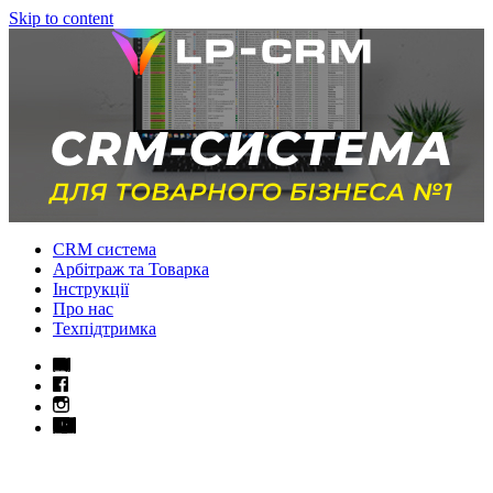
Skip to content
CRM система
Арбітраж та Товарка
Інструкції
Про нас
Техпідтримка