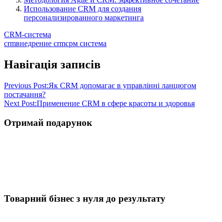
Использование CRM для создания
персонализированного маркетинга
CRM-система
crm
внедрение crm
срм система
Навігація записів
Previous Post:
Як CRM допомагає в управлінні ланцюгом
постачання?
Next Post:
Применение CRM в сфере красоты и здоровья
Отримай подарунок
Товарний бізнес з нуля до результату