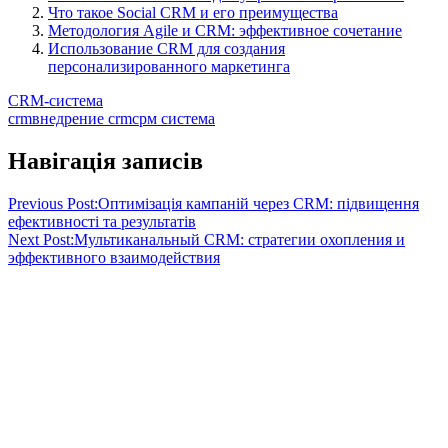
Что такое Social CRM и его преимущества
Методология Agile и CRM: эффективное сочетание
Использование CRM для создания
персонализированного маркетинга
CRM-система
crm
внедрение crm
срм система
Навігація записів
Previous Post:
Оптимізація кампаній через CRM: підвищення
ефективності та результатів
Next Post:
Мультиканальный CRM: стратегии охопления и
эффективного взаимодействия