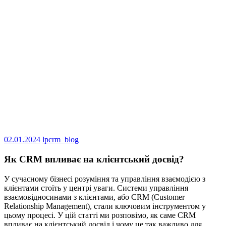
02.01.2024
lpcrm_blog
Як CRM впливає на клієнтський досвід?
У сучасному бізнесі розуміння та управління взаємодією з
клієнтами стоїть у центрі уваги. Системи управління
взаємовідносинами з клієнтами, або CRM (Customer
Relationship Management), стали ключовим інструментом у
цьому процесі. У цій статті ми розповімо, як саме CRM
впливає на клієнтський досвід і чому це так важливо для