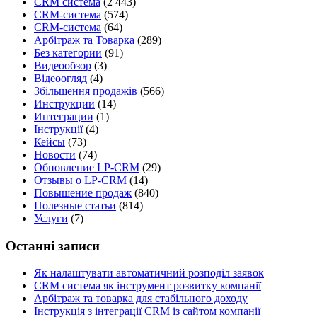
CRM система
(2 443)
CRM-система
(574)
CRM-система
(64)
Арбітраж та Товарка
(289)
Без категории
(91)
Видеообзор
(3)
Відеоогляд
(4)
Збільшення продажів
(566)
Инструкции
(14)
Интеграции
(1)
Інструкції
(4)
Кейсы
(73)
Новости
(74)
Обновление LP-CRM
(29)
Отзывы о LP-CRM
(14)
Повышение продаж
(840)
Полезные статьи
(814)
Услуги
(7)
Останні записи
Як налаштувати автоматичний розподіл заявок
CRM система як інструмент розвитку компанії
Арбітраж та товарка для стабільного доходу
Інструкція з інтеграції CRM із сайтом компанії