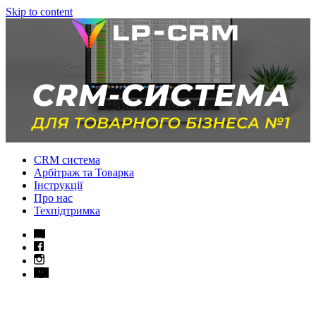
Skip to content
CRM система
Арбітраж та Товарка
Інструкції
Про нас
Техпідтримка