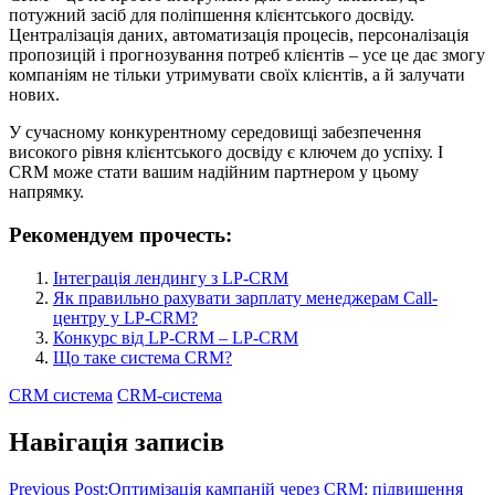
потужний засіб для поліпшення клієнтського досвіду.
Централізація даних, автоматизація процесів, персоналізація
пропозицій і прогнозування потреб клієнтів – усе це дає змогу
компаніям не тільки утримувати своїх клієнтів, а й залучати
нових.
У сучасному конкурентному середовищі забезпечення
високого рівня клієнтського досвіду є ключем до успіху. І
CRM може стати вашим надійним партнером у цьому
напрямку.
Рекомендуем прочесть:
Інтеграція лендингу з LP-CRM
Як правильно рахувати зарплату менеджерам Call-
центру у LP-CRM?
Конкурс від LP-CRM – LP-CRM
Що таке система CRM?
CRM система
CRM-система
Навігація записів
Previous Post:
Оптимізація кампаній через CRM: підвищення