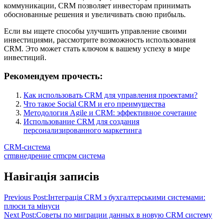
коммуникации, CRM позволяет инвесторам принимать
обоснованные решения и увеличивать свою прибыль.
Если вы ищете способы улучшить управление своими
инвестициями, рассмотрите возможность использования
CRM. Это может стать ключом к вашему успеху в мире
инвестиций.
Рекомендуем прочесть:
Как использовать CRM для управления проектами?
Что такое Social CRM и его преимущества
Методология Agile и CRM: эффективное сочетание
Использование CRM для создания
персонализированного маркетинга
CRM-система
crm
внедрение crm
срм система
Навігація записів
Previous Post:
Інтеграція CRM з бухгалтерськими системами:
плюси та мінуси
Next Post:
Советы по миграции данных в новую CRM систему