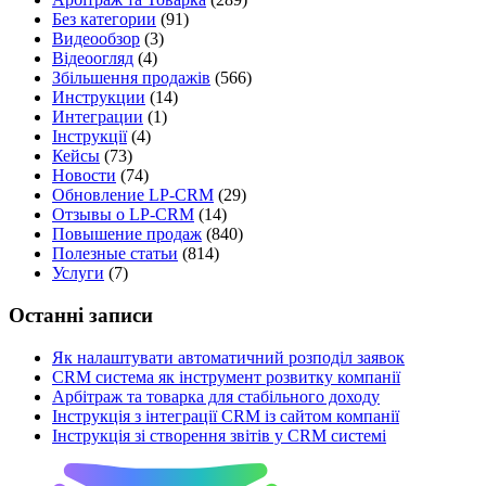
Без категории
(91)
Видеообзор
(3)
Відеоогляд
(4)
Збільшення продажів
(566)
Инструкции
(14)
Интеграции
(1)
Інструкції
(4)
Кейсы
(73)
Новости
(74)
Обновление LP-CRM
(29)
Отзывы о LP-CRM
(14)
Повышение продаж
(840)
Полезные статьи
(814)
Услуги
(7)
Останні записи
Як налаштувати автоматичний розподіл заявок
CRM система як інструмент розвитку компанії
Арбітраж та товарка для стабільного доходу
Інструкція з інтеграції CRM із сайтом компанії
Інструкція зі створення звітів у CRM системі