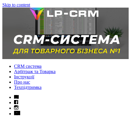
Skip to content
CRM система
Арбітраж та Товарка
Інструкції
Про нас
Техпідтримка