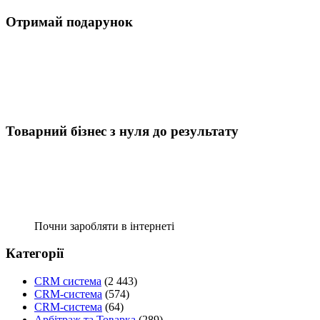
Отримай подарунок
Товарний бізнес з нуля до результату
Почни заробляти в інтернеті
Категорії
CRM система
(2 443)
CRM-система
(574)
CRM-система
(64)
Арбітраж та Товарка
(289)