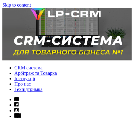
Skip to content
CRM система
Арбітраж та Товарка
Інструкції
Про нас
Техпідтримка