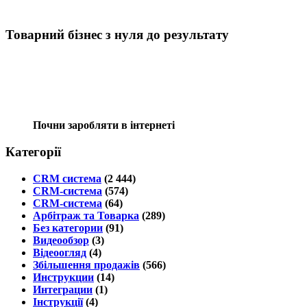
Товарний бізнес з нуля до результату
Почни заробляти в інтернеті
Категорії
CRM система
(2 444)
CRM-система
(574)
CRM-система
(64)
Арбітраж та Товарка
(289)
Без категории
(91)
Видеообзор
(3)
Відеоогляд
(4)
Збільшення продажів
(566)
Инструкции
(14)
Интеграции
(1)
Інструкції
(4)