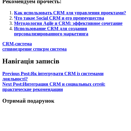
Рекомендуем прочесть:
Как использовать CRM для управления проектами?
Что такое Social CRM и его преимущества
Методология Agile и CRM: эффективное сочетание
Использование CRM для создания
персонализированного маркетинга
CRM-система
crm
внедрение crm
срм система
Навігація записів
Previous Post:
Як інтегрувати CRM із системами
лояльності?
Next Post:
Интеграция CRM и социальных сетей:
практические рекомендации
Отримай подарунок