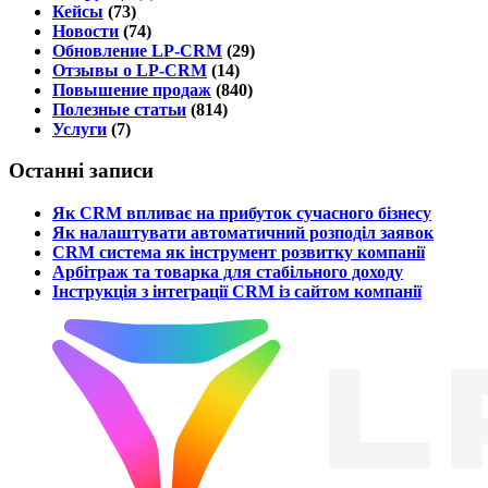
Кейсы
(73)
Новости
(74)
Обновление LP-CRM
(29)
Отзывы о LP-CRM
(14)
Повышение продаж
(840)
Полезные статьи
(814)
Услуги
(7)
Останні записи
Як CRM впливає на прибуток сучасного бізнесу
Як налаштувати автоматичний розподіл заявок
CRM система як інструмент розвитку компанії
Арбітраж та товарка для стабільного доходу
Інструкція з інтеграції CRM із сайтом компанії