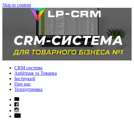
Skip to content
CRM система
Арбітраж та Товарка
Інструкції
Про нас
Техпідтримка