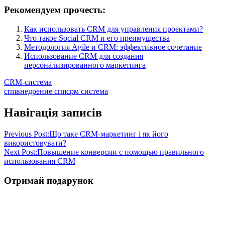
Рекомендуем прочесть:
Как использовать CRM для управления проектами?
Что такое Social CRM и его преимущества
Методология Agile и CRM: эффективное сочетание
Использование CRM для создания
персонализированного маркетинга
CRM-система
crm
внедрение crm
срм система
Навігація записів
Previous Post:
Що таке CRM-маркетинг і як його
використовувати?
Next Post:
Повышение конверсии с помощью правильного
использования CRM
Отримай подарунок