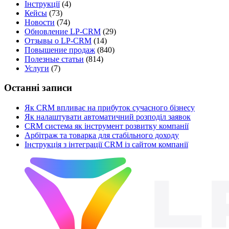
Інструкції
(4)
Кейсы
(73)
Новости
(74)
Обновление LP-CRM
(29)
Отзывы о LP-CRM
(14)
Повышение продаж
(840)
Полезные статьи
(814)
Услуги
(7)
Останні записи
Як CRM впливає на прибуток сучасного бізнесу
Як налаштувати автоматичний розподіл заявок
CRM система як інструмент розвитку компанії
Арбітраж та товарка для стабільного доходу
Інструкція з інтеграції CRM із сайтом компанії