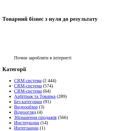
Товарний бізнес з нуля до результату
Почни заробляти в інтернеті
Категорії
CRM система
(2 444)
CRM-система
(574)
CRM-система
(64)
Арбітраж та Товарка
(289)
Без категории
(91)
Видеообзор
(3)
Відеоогляд
(4)
Збільшення продажів
(566)
Инструкции
(14)
Интеграции
(1)