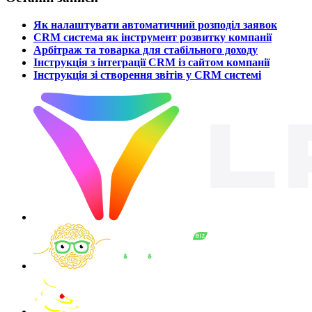
Як налаштувати автоматичний розподіл заявок
CRM система як інструмент розвитку компанії
Арбітраж та товарка для стабільного доходу
Інструкція з інтеграції CRM із сайтом компанії
Інструкція зі створення звітів у CRM системі