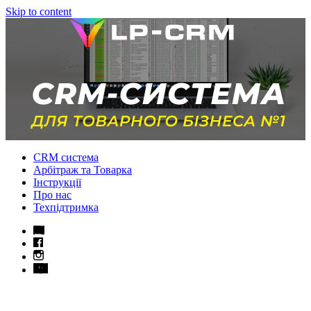
Skip to content
CRM система
Арбітраж та Товарка
Інструкції
Про нас
Техпідтримка