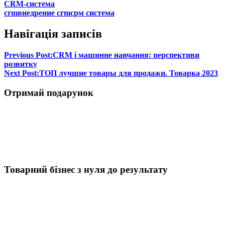
CRM-система
crm
внедрение crm
срм система
Навігація записів
Previous Post:
CRM і машинне навчання: перспективи
розвитку
Next Post:
ТОП лучшие товары для продажи. Товарка 2023
Отримай подарунок
Товарний бізнес з нуля до результату