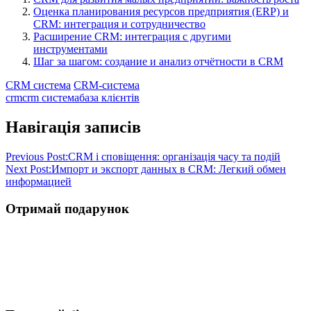
Оценка планирования ресурсов предприятия (ERP) и
CRM: интеграция и сотрудничество
Расширение CRM: интеграция с другими
инструментами
Шаг за шагом: создание и анализ отчётности в CRM
CRM система
CRM-система
crm
crm система
база клієнтів
Навігація записів
Previous Post:
CRM і сповіщення: організація часу та подій
Next Post:
Импорт и экспорт данных в CRM: Легкий обмен
информацией
Отримай подарунок