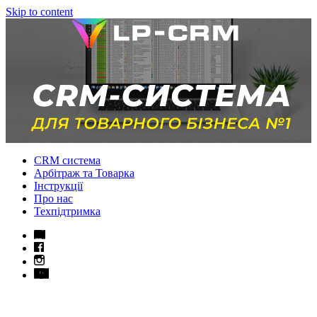
Skip to content
CRM система
Арбітраж та Товарка
Інструкції
Про нас
Техпідтримка