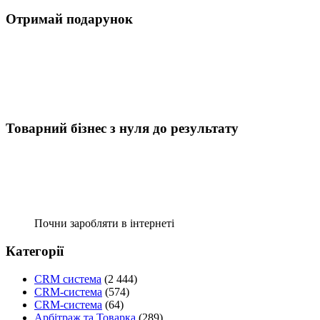
Отримай подарунок
Товарний бізнес з нуля до результату
Почни заробляти в інтернеті
Категорії
CRM система
(2 444)
CRM-система
(574)
CRM-система
(64)
Арбітраж та Товарка
(289)