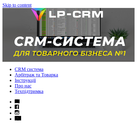
Skip to content
CRM система
Арбітраж та Товарка
Інструкції
Про нас
Техпідтримка