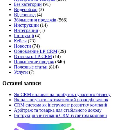
Без категории
(91)
Видеообзор
(3)
Відеоогляд
(4)
Збільшення продажів
(566)
Инструкции
(14)
Интеграции
(1)
Інструкції
(4)
Кейсы
(73)
Новости
(74)
Обновление LP-CRM
(29)
Отзывы о LP-CRM
(14)
Повышение продаж
(840)
Полезные статьи
(814)
Услуги
(7)
Останні записи
Як CRM впливає на прибуток сучасного бізнесу
Як налаштувати автоматичний розподіл заявок
CRM система як інструмент розвитку компанії
Арбітраж та товарка для стабільного доходу
Інструкція з інтеграції CRM із сайтом компанії