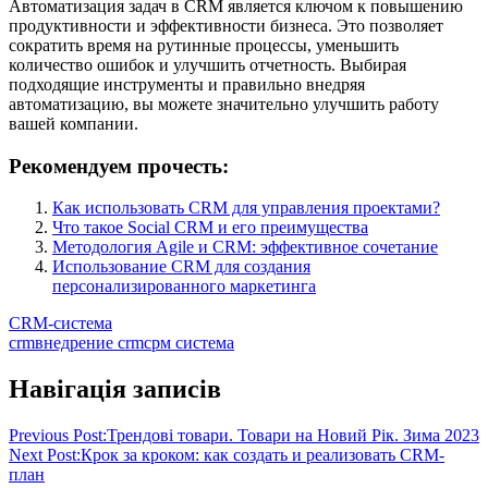
Автоматизация задач в CRM является ключом к повышению
продуктивности и эффективности бизнеса. Это позволяет
сократить время на рутинные процессы, уменьшить
количество ошибок и улучшить отчетность. Выбирая
подходящие инструменты и правильно внедряя
автоматизацию, вы можете значительно улучшить работу
вашей компании.
Рекомендуем прочесть:
Как использовать CRM для управления проектами?
Что такое Social CRM и его преимущества
Методология Agile и CRM: эффективное сочетание
Использование CRM для создания
персонализированного маркетинга
CRM-система
crm
внедрение crm
срм система
Навігація записів
Previous Post:
Трендові товари. Товари на Новий Рік. Зима 2023
Next Post:
Крок за кроком: как создать и реализовать CRM-
план