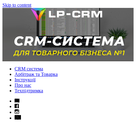
Skip to content
CRM система
Арбітраж та Товарка
Інструкції
Про нас
Техпідтримка