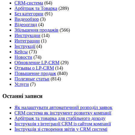
CRM-система
(64)
Арбітраж та Товарка
(289)
Без категории
(91)
Видеообзор
(3)
Відеоогляд
(4)
Збільшення продажів
(566)
Инструкции
(14)
Интеграции
(1)
Інструкції
(4)
Кейсы
(73)
Новости
(74)
Обновление LP-CRM
(29)
Отзывы о LP-CRM
(14)
Повышение продаж
(840)
Полезные статьи
(814)
Услуги
(7)
Останні записи
Як налаштувати автоматичний розподіл заявок
CRM система як інструмент розвитку компанії
Арбітраж та товарка для стабільного доходу
Інструкція з інтеграції CRM із сайтом компанії
Інструкція зі створення звітів у CRM системі