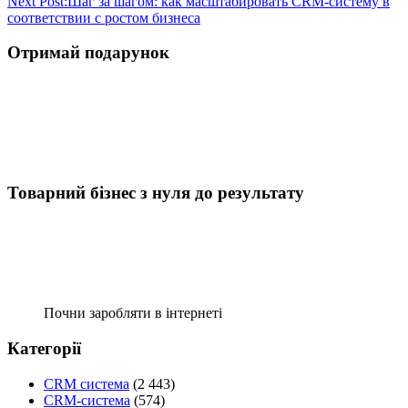
Next Post:
Шаг за шагом: как масштабировать CRM-систему в
соответствии с ростом бизнеса
Отримай подарунок
Товарний бізнес з нуля до результату
Почни заробляти в інтернеті
Категорії
CRM система
(2 443)
CRM-система
(574)