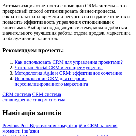
Автоматизация отчетности с помощью CRM-системы – это
прекрасный способ оптимизировать бизнес-процессы,
сократить затраты времени и ресурсов на создание отчетов и
повысить эффективность управления отношениями с
клиентами. Выбирая подходящую систему, можно добиться
значительного улучшения работы отдела продаж, маркетинга
и обслуживания клиентов.
Рекомендуем прочесть:
Как использовать CRM для управления проектами?
Что такое Social CRM и его преимущества
Методология Agile и CRM: эффективное сочетание
Использование CRM для создания
персонализированного маркетинга
CRM система
CRM-система
crm
внедрение crm
срм система
Навігація записів
Previous Post:
Відстеження комунікацій в CRM: ключові
моменти і зв’язки