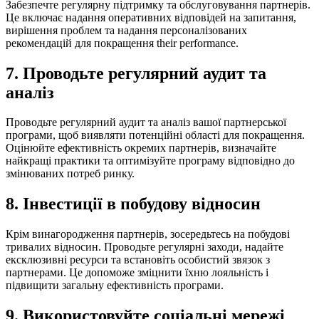
Забезпечте регулярну підтримку та обслуговування партнерів.
Це включає надання оперативних відповідей на запитання,
вирішення проблем та надання персоналізованих
рекомендацій для покращення their performance.
7. Проводьте регулярний аудит та
аналіз
Проводьте регулярний аудит та аналіз вашої партнерської
програми, щоб виявляти потенційні області для покращення.
Оцінюйте ефективність окремих партнерів, визначайте
найкращі практики та оптимізуйте програму відповідно до
змінюваних потреб ринку.
8. Інвестиції в побудову відносин
Крім винагородження партнерів, зосередьтесь на побудові
тривалих відносин. Проводьте регулярні заходи, надайте
ексклюзивні ресурси та встановіть особистий звязок з
партнерами. Це допоможе зміцнити їхню лояльність і
підвищити загальну ефективність програми.
9. Використовуйте соціальні мережі