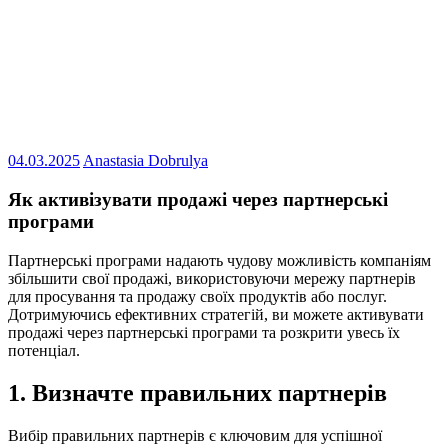
04.03.2025
Anastasia Dobrulya
Як активізувати продажі через партнерські
програми
Партнерські програми надають чудову можливість компаніям
збільшити свої продажі, використовуючи мережу партнерів
для просування та продажу своїх продуктів або послуг.
Дотримуючись ефективних стратегій, ви можете активувати
продажі через партнерські програми та розкрити увесь їх
потенціал.
1. Визначте правильних партнерів
Вибір правильних партнерів є ключовим для успішної