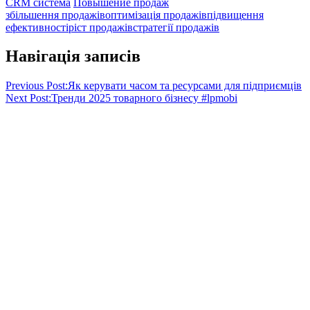
CRM система
Повышение продаж
збільшення продажів
оптимізація продажів
підвищення
ефективності
ріст продажів
стратегії продажів
Навігація записів
Previous Post:
Як керувати часом та ресурсами для підприємців
Next Post:
Тренди 2025 товарного бізнесу #lpmobi