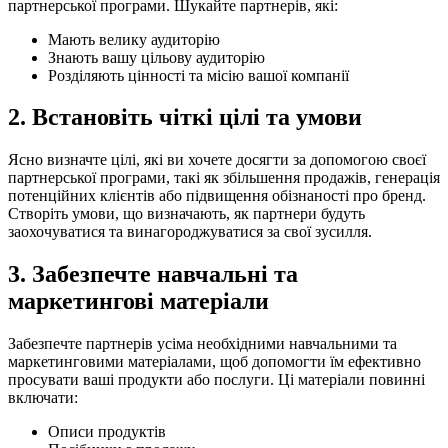
партнерської програми. Шукайте партнерів, які:
Мають велику аудиторію
Знають вашу цільову аудиторію
Розділяють цінності та місію вашої компанії
2. Встановіть чіткі цілі та умови
Ясно визначте цілі, які ви хочете досягти за допомогою своєї
партнерської програми, такі як збільшення продажів, генерація
потенційних клієнтів або підвищення обізнаності про бренд.
Створіть умови, що визначають, як партнери будуть
заохочуватися та винагороджуватися за свої зусилля.
3. Забезпечте навчальні та
маркетингові матеріали
Забезпечте партнерів усіма необхідними навчальними та
маркетинговими матеріалами, щоб допомогти їм ефективно
просувати ваші продукти або послуги. Ці матеріали повинні
включати:
Описи продуктів