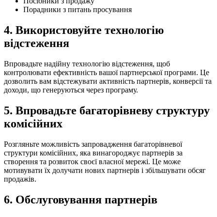
Посібники з продажу
Порадники з питань просування
4. Використовуйте технологію
відстеження
Впровадьте надійну технологію відстеження, щоб
контролювати ефективність вашої партнерської програми. Це
дозволить вам відстежувати активність партнерів, конверсії та
доходи, що генеруються через програму.
5. Впровадьте багаторівневу структуру
комісійних
Розгляньте можливість запровадження багаторівневої
структури комісійних, яка винагороджує партнерів за
створення та розвиток своєї власної мережі. Це може
мотивувати їх долучати нових партнерів і збільшувати обсяг
продажів.
6. Обслуговування партнерів