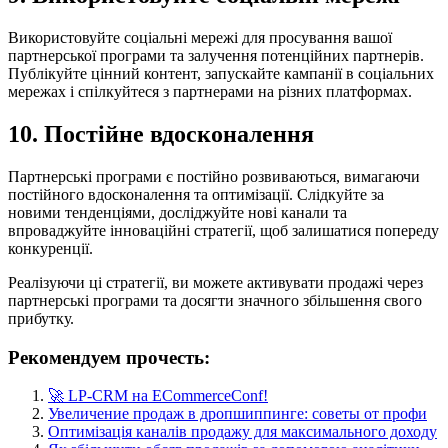
Використовуйте соціальні мережі для просування вашої
партнерської програми та залучення потенційних партнерів.
Публікуйте цінний контент, запускайте кампанії в соціальних
мережах і спілкуйтеся з партнерами на різних платформах.
10. Постійне вдосконалення
Партнерські програми є постійно розвиваються, вимагаючи
постійного вдосконалення та оптимізації. Слідкуйте за
новими тенденціями, досліджуйте нові канали та
впроваджуйте інноваційні стратегії, щоб залишатися попереду
конкуренції.
Реалізуючи ці стратегії, ви можете активувати продажі через
партнерські програми та досягти значного збільшення свого
прибутку.
Рекомендуем прочесть:
🚀 LP-CRM на ECommerceConf!
Увеличение продаж в дропшиппинге: советы от профи
Оптимізація каналів продажу для максимального доходу