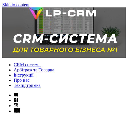
Skip to content
CRM система
Арбітраж та Товарка
Інструкції
Про нас
Техпідтримка