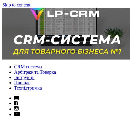
Skip to content
CRM система
Арбітраж та Товарка
Інструкції
Про нас
Техпідтримка