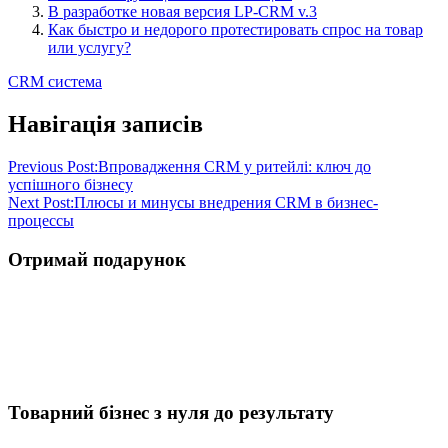
В разработке новая версия LP-CRM v.3
Как быстро и недорого протестировать спрос на товар
или услугу?
CRM система
Навігація записів
Previous Post:
Впровадження CRM у ритейлі: ключ до
успішного бізнесу
Next Post:
Плюсы и минусы внедрения CRM в бизнес-
процессы
Отримай подарунок
Товарний бізнес з нуля до результату