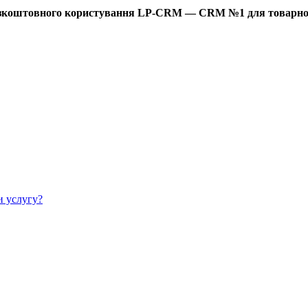
езкоштовного користування LP-CRM — CRM №1 для товарного
и услугу?