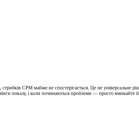
, стрибків CPM майже не спостерігається. Це не універсальне рі
ймінги показу, і коли починаються проблеми — просто вмикайте її