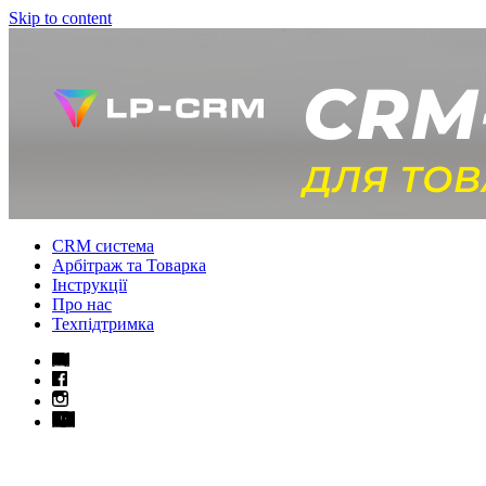
Skip to content
CRM система
Арбітраж та Товарка
Інструкції
Про нас
Техпідтримка