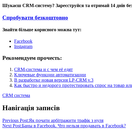
Шукаєш CRM-систему? Зареєструйся та отримай 14 днів б
Спробувати безкоштовно
Знайти більше корисного можна тут:
Facebook
Instagram
Рекомендуем прочесть:
CRM-система и с чем её едят
Ключевые функции автоматизации
В разработке новая версия LP-CRM v.3
Как быстро и недорого протестировать спрос на товар ил
CRM система
Навігація записів
Previous Post:
Як почати арбітражити трафік з нуля
Next Post:
Баны в Facebook. Что нельзя продавать в Facebook?