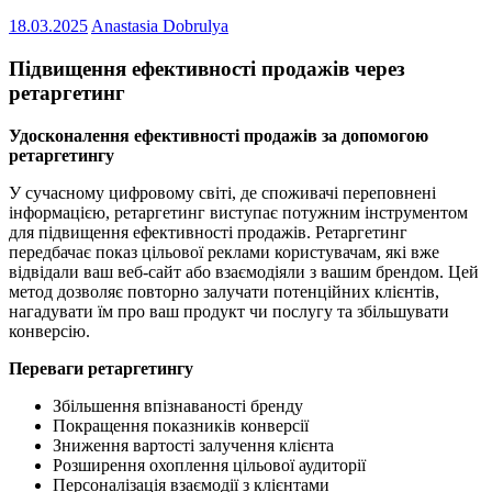
18.03.2025
Anastasia Dobrulya
Підвищення ефективності продажів через
ретаргетинг
Удосконалення ефективності продажів за допомогою
ретаргетингу
У сучасному цифровому світі, де споживачі переповнені
інформацією, ретаргетинг виступає потужним інструментом
для підвищення ефективності продажів. Ретаргетинг
передбачає показ цільової реклами користувачам, які вже
відвідали ваш веб-сайт або взаємодіяли з вашим брендом. Цей
метод дозволяє повторно залучати потенційних клієнтів,
нагадувати їм про ваш продукт чи послугу та збільшувати
конверсію.
Переваги ретаргетингу
Збільшення впізнаваності бренду
Покращення показників конверсії
Зниження вартості залучення клієнта
Розширення охоплення цільової аудиторії
Персоналізація взаємодії з клієнтами