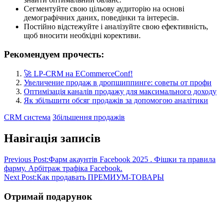
Сегментуйте свою цільову аудиторію на основі
демографічних даних, поведінки та інтересів.
Постійно відстежуйте і аналізуйте свою ефективність,
щоб вносити необхідні корективи.
Рекомендуем прочесть:
🚀 LP-CRM на ECommerceConf!
Увеличение продаж в дропшиппинге: советы от профи
Оптимізація каналів продажу для максимального доходу
Як збільшити обсяг продажів за допомогою аналітики
CRM система
Збільшення продажів
Навігація записів
Previous Post:
Фарм акаунтів Facebook 2025 . Фішки та правила
фарму. Арбітраж трафіка Facebook.
Next Post:
Как продавать ПРЕМИУМ-ТОВАРЫ
Отримай подарунок