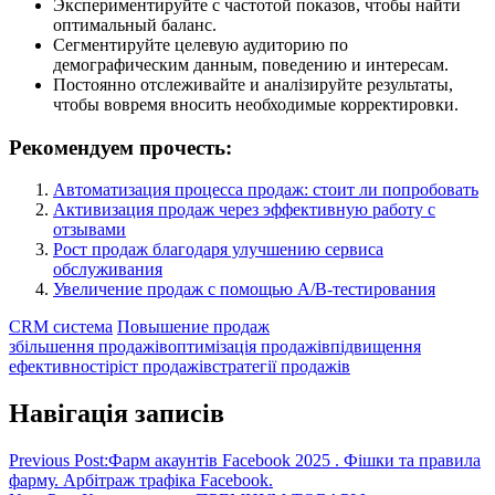
Экспериментируйте с частотой показов, чтобы найти
оптимальный баланс.
Сегментируйте целевую аудиторию по
демографическим данным, поведению и интересам.
Постоянно отслеживайте и аналізируйте результаты,
чтобы вовремя вносить необходимые корректировки.
Рекомендуем прочесть:
Автоматизация процесса продаж: стоит ли попробовать
Активизация продаж через эффективную работу с
отзывами
Рост продаж благодаря улучшению сервиса
обслуживания
Увеличение продаж с помощью A/B-тестирования
CRM система
Повышение продаж
збільшення продажів
оптимізація продажів
підвищення
ефективності
ріст продажів
стратегії продажів
Навігація записів
Previous Post:
Фарм акаунтів Facebook 2025 . Фішки та правила
фарму. Арбітраж трафіка Facebook.