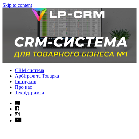
Skip to content
CRM система
Арбітраж та Товарка
Інструкції
Про нас
Техпідтримка