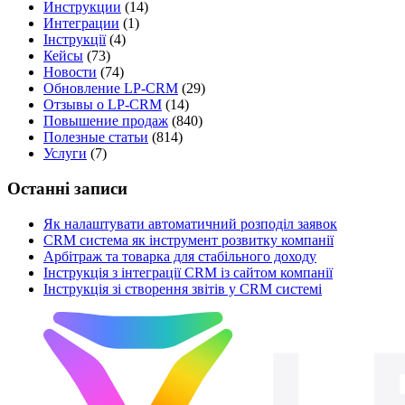
Инструкции
(14)
Интеграции
(1)
Інструкції
(4)
Кейсы
(73)
Новости
(74)
Обновление LP-CRM
(29)
Отзывы о LP-CRM
(14)
Повышение продаж
(840)
Полезные статьи
(814)
Услуги
(7)
Останні записи
Як налаштувати автоматичний розподіл заявок
CRM система як інструмент розвитку компанії
Арбітраж та товарка для стабільного доходу
Інструкція з інтеграції CRM із сайтом компанії
Інструкція зі створення звітів у CRM системі