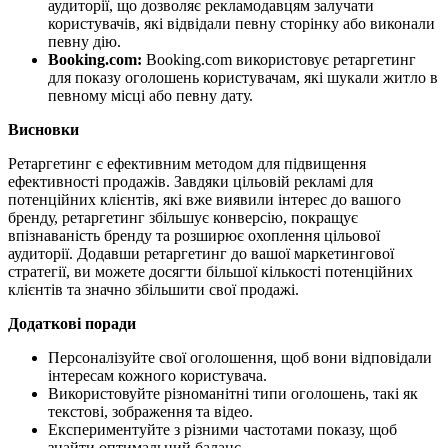
аудиторії, що дозволяє рекламодавцям залучати
користувачів, які відвідали певну сторінку або виконали
певну дію.
Booking.com:
Booking.com використовує ретаргетинг
для показу оголошень користувачам, які шукали житло в
певному місці або певну дату.
Висновки
Ретаргетинг є ефективним методом для підвищення
ефективності продажів. Завдяки цільовій рекламі для
потенційних клієнтів, які вже виявили інтерес до вашого
бренду, ретаргетинг збільшує конверсію, покращує
впізнаваність бренду та розширює охоплення цільової
аудиторії. Додавши ретаргетинг до вашої маркетингової
стратегії, ви можете досягти більшої кількості потенційних
клієнтів та значно збільшити свої продажі.
Додаткові поради
Персоналізуйте свої оголошення, щоб вони відповідали
інтересам кожного користувача.
Використовуйте різноманітні типи оголошень, такі як
текстові, зображення та відео.
Експериментуйте з різними частотами показу, щоб
знайти оптимальний баланс.