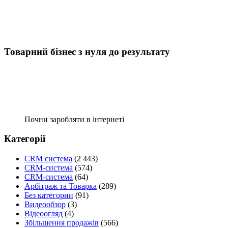
Товарний бізнес з нуля до результату
Почни заробляти в інтернеті
Категорії
CRM система
(2 443)
CRM-система
(574)
CRM-система
(64)
Арбітраж та Товарка
(289)
Без категории
(91)
Видеообзор
(3)
Відеоогляд
(4)
Збільшення продажів
(566)