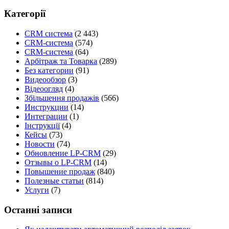
Категорії
CRM система
(2 443)
CRM-система
(574)
CRM-система
(64)
Арбітраж та Товарка
(289)
Без категории
(91)
Видеообзор
(3)
Відеоогляд
(4)
Збільшення продажів
(566)
Инструкции
(14)
Интеграции
(1)
Інструкції
(4)
Кейсы
(73)
Новости
(74)
Обновление LP-CRM
(29)
Отзывы о LP-CRM
(14)
Повышение продаж
(840)
Полезные статьи
(814)
Услуги
(7)
Останні записи