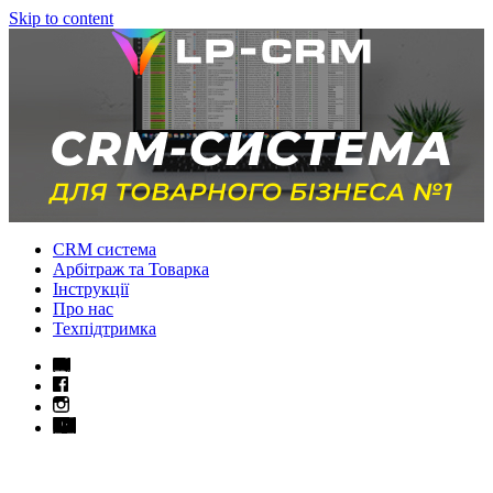
Skip to content
CRM система
Арбітраж та Товарка
Інструкції
Про нас
Техпідтримка