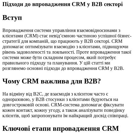
Підходи до впровадження CRM у B2B секторі
Вступ
Впровадження системи управління взаємовідносинами з
клієнтами (CRM) стає невід’ємною частиною успішної бізнес-
стратегії для компаній, що працюють у B2B секторі. CRM
допомагає оптимізувати взаємодію з клієнтами, підвищуючи
рівень задоволеності та лояльності. Проте впровадження такої
системи може бути складним процесом, який потребує
правильного підходу та планування. У цій статті ми
розглянемо основні підходи до впровадження CRM у B2B.
Чому CRM важлива для B2B?
На відміну від B2C, де взаємодія з клієнтом часто є
одноразовою, у B2B стосунки з клієнтами будуються на
довгостроковій основі. CRM-система допомагає фіксувати
кожен контакт, кожну угоду, а також аналізувати поведінку
клієнтів, щоб запропонувати їм найкращий досвід співпраці.
Ключові етапи впровадження CRM