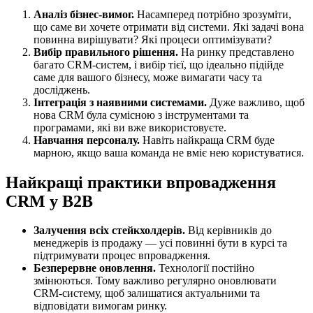
Аналіз бізнес-вимог.
Насамперед потрібно зрозуміти,
що саме ви хочете отримати від системи. Які задачі вона
повинна вирішувати? Які процеси оптимізувати?
Вибір правильного рішення.
На ринку представлено
багато CRM-систем, і вибір тієї, що ідеально підійде
саме для вашого бізнесу, може вимагати часу та
досліджень.
Інтеграція з наявними системами.
Дуже важливо, щоб
нова CRM була сумісною з інструментами та
програмами, які ви вже використовуєте.
Навчання персоналу.
Навіть найкраща CRM буде
марною, якщо ваша команда не вміє нею користуватися.
Найкращі практики впровадження
CRM у B2B
Залучення всіх стейкхолдерів.
Від керівників до
менеджерів із продажу — усі повинні бути в курсі та
підтримувати процес впровадження.
Безперервне оновлення.
Технології постійно
змінюються. Тому важливо регулярно оновлювати
CRM-систему, щоб залишатися актуальними та
відповідати вимогам ринку.