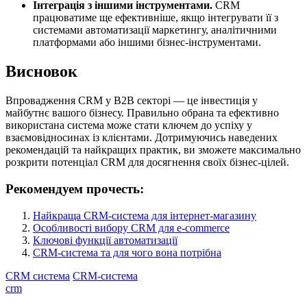
Інтеграція з іншими інструментами.
CRM
працюватиме ще ефективніше, якщо інтегрувати її з
системами автоматизації маркетингу, аналітичними
платформами або іншими бізнес-інструментами.
Висновок
Впровадження CRM у B2B секторі — це інвестиція у
майбутнє вашого бізнесу. Правильно обрана та ефективно
використана система може стати ключем до успіху у
взаємовідносинах із клієнтами. Дотримуючись наведених
рекомендацій та найкращих практик, ви зможете максимально
розкрити потенціал CRM для досягнення своїх бізнес-цілей.
Рекомендуем прочесть:
Найкраща CRM-система для інтернет-магазину
Особливості вибору CRM для e-commerce
Ключові функції автоматизації
CRM-система та для чого вона потрібна
CRM система
CRM-система
crm