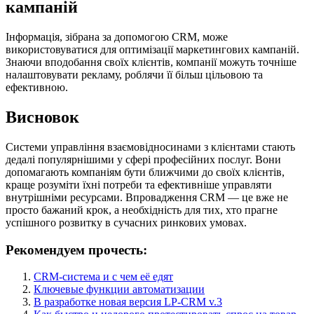
кампаній
Інформація, зібрана за допомогою CRM, може
використовуватися для оптимізації маркетингових кампаній.
Знаючи вподобання своїх клієнтів, компанії можуть точніше
налаштовувати рекламу, роблячи її більш цільовою та
ефективною.
Висновок
Системи управління взаємовідносинами з клієнтами стають
дедалі популярнішими у сфері професійних послуг. Вони
допомагають компаніям бути ближчими до своїх клієнтів,
краще розуміти їхні потреби та ефективніше управляти
внутрішніми ресурсами. Впровадження CRM — це вже не
просто бажаний крок, а необхідність для тих, хто прагне
успішного розвитку в сучасних ринкових умовах.
Рекомендуем прочесть:
CRM-система и с чем её едят
Ключевые функции автоматизации
В разработке новая версия LP-CRM v.3