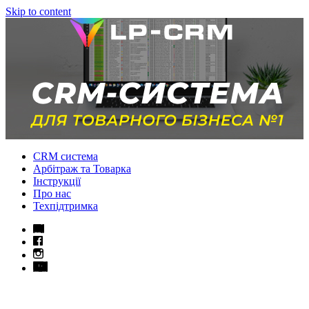
Skip to content
CRM система
Арбітраж та Товарка
Інструкції
Про нас
Техпідтримка