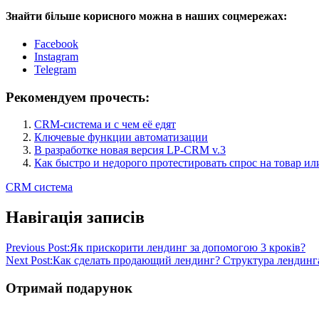
Знайти більше корисного можна в наших соцмережах:
Facebook
Instagram
Telegram
Рекомендуем прочесть:
CRM-система и с чем её едят
Ключевые функции автоматизации
В разработке новая версия LP-CRM v.3
Как быстро и недорого протестировать спрос на товар ил
CRM система
Навігація записів
Previous Post:
Як прискорити лендинг за допомогою 3 кроків?
Next Post:
Как сделать продающий лендинг? Структура лендинг
Отримай подарунок