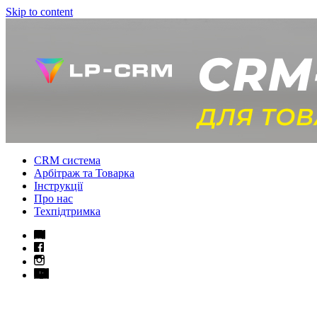
Skip to content
CRM система
Арбітраж та Товарка
Інструкції
Про нас
Техпідтримка