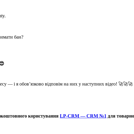
ty.
римати бан?
😍
су — і я обов’язково відповім на них у наступних відео! 🚀🚀🚀
езкоштовного користування
LP-CRM — CRM №1
для товарног