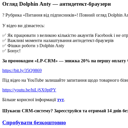
Огляд Dolphin Anty — антидетект-браузери
? Рубрика «Питання від підписників»! Повний огляд Dolphin An
⠀
У відео ви дізнаєтесь:
✅ Як працювати з великою кількістю акаунтів Facebook і не от
✅ Важливі моменти налаштування антидетект-браузерів
✅ Фішки роботи з Dolphin Anty
✅ Бонус!
За промокодом «LP-CRM» — знижка 20% на першу оплату 
https://bit.ly/35Q9869
Під відео на YouTube залишайте запитання щодо товарного бізне
https://youtu.be/hiLjSX0ptPY
Більше корисної інформації
тут
.
Шукаєш CRM-систему? Зареєструйся та отримай 14 днів б
Спробувати безкоштовно