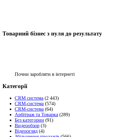
Товарний бізнес з нуля до результату
Почни заробляти в інтернеті
Категорії
CRM система
(2 443)
CRM-система
(574)
CRM-система
(64)
Арбітраж та Товарка
(289)
Без категории
(91)
Видеообзор
(3)
Відеоогляд
(4)
Збільшення продажів
(566)