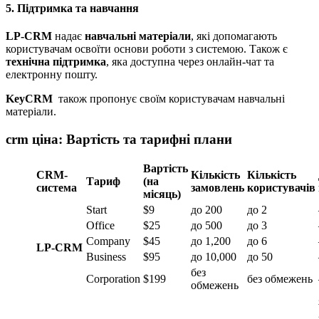
5. Підтримка та навчання
LP-CRM
надає
навчальні матеріали
, які допомагають
користувачам освоїти основи роботи з системою. Також є
технічна підтримка
, яка доступна через онлайн-чат та
електронну пошту.
KeyCRM
також пропонує своїм користувачам навчальні
матеріали.
crm ціна: Вартість та тарифні плани
Вартість
CRM-
Кількість
Кількість
Тариф
(на
система
замовлень
користувачів
місяць)
Start
$9
до 200
до 2
Office
$25
до 500
до 3
Company
$45
до 1,200
до 6
LP-CRM
Business
$95
до 10,000
до 50
без
Corporation
$199
без обмежень
обмежень