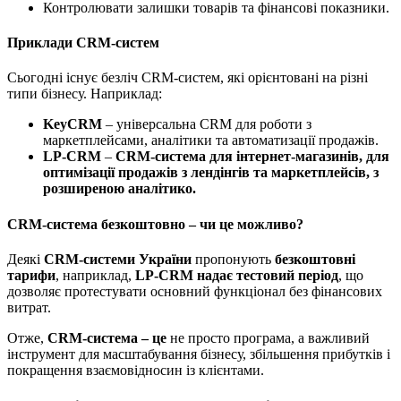
Контролювати залишки товарів та фінансові показники.
Приклади CRM-систем
Сьогодні існує безліч CRM-систем, які орієнтовані на різні
типи бізнесу. Наприклад:
KeyCRM
– універсальна CRM для роботи з
маркетплейсами, аналітики та автоматизації продажів.
LP-CRM
–
CRM-система для інтернет-магазинів, для
оптимізації продажів з лендінгів та маркетплейсів, з
розширеною аналітико.
CRM-система безкоштовно – чи це можливо?
Деякі
CRM-системи України
пропонують
безкоштовні
тарифи
, наприклад,
LP-CRM надає тестовий період
, що
дозволяє протестувати основний функціонал без фінансових
витрат.
Отже,
CRM-система – це
не просто програма, а важливий
інструмент для масштабування бізнесу, збільшення прибутків і
покращення взаємовідносин із клієнтами.