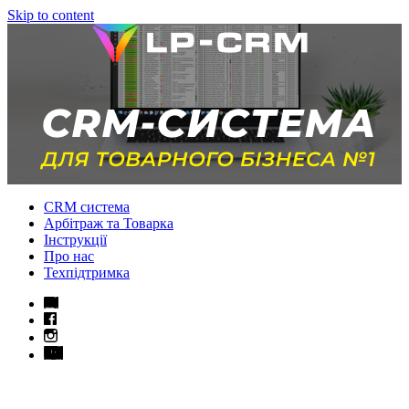
Skip to content
CRM система
Арбітраж та Товарка
Інструкції
Про нас
Техпідтримка