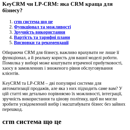
KeyCRM чи LP-CRM: яка CRM краща для
бізнесу?
crm система що це
Функціонал та можливості
Зручність використання
Вартість та тарифні плани
Висновки та рекомендації
Обираючи CRM для бізнесу, важливо врахувати не лише її
функціонал, а й реальну користь для вашої моделі роботи.
Помилка у виборі може коштувати втраченої прибутковості,
хаосу в замовленнях і зниженого рівня обслуговування
клієнтів.
KeyCRM та LP-CRM – дві популярні системи для
автоматизації продажів, але яка з них підходить саме вам? У
цій статті ми детально порівняємо їх можливості, інтеграції,
зручність використання та цінову політику, щоб ви могли
зробити усвідомлений вибір і масштабувати бізнес без зайвих
перешкод.
crm система що це