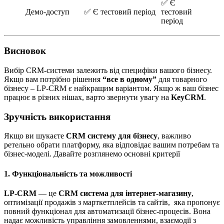
✅ Є
Демо-доступ
✅ Є тестовий період
тестовий
період
Висновок
Вибір CRM-системи залежить від специфіки вашого бізнесу.
Якщо вам потрібно рішення
“все в одному”
для товарного
бізнесу – LP-CRM є найкращим варіантом. Якщо ж ваш бізнес
працює в різних нішах, варто звернути увагу на
KeyCRM
.
Зручність використання
Якщо ви шукаєте
CRM систему для бізнесу
, важливо
ретельно обрати платформу, яка відповідає вашим потребам та
бізнес-моделі. Давайте розглянемо основні критерії
1. Функціональність та можливості
LP-CRM
— це
CRM система для інтернет-магазину
,
оптимізації продажів з марткетплейсів та сайтів, яка пропонує
повний функціонал для автоматизації бізнес-процесів. Вона
надає можливість управління замовленнями, взаємодії з