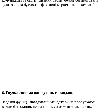
комунікацій та оплат. Завдяки цьому можна сегментувати
аудиторію та будувати ефективні маркетингові кампанії.
6. Гнучка система нагадувань та завдань
Завдяки функції
нагадувань
менеджери не пропускають
важливі завдання: передзвони, узгодження замовлень,