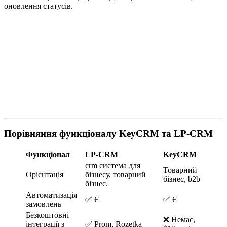
оновлення статусів.
Порівняння функціоналу KeyCRM та LP-CRM
Функціонал
LP-CRM
KeyCRM
crm система для
Товарний
Орієнтація
бізнесу, товарний
бізнес, b2b
бізнес.
Автоматизація
✅ Є
✅ Є
замовлень
Безкоштовні
❌ Немає,
інтеграції з
✅ Prom, Rozetka