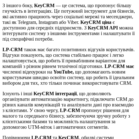
З іншого боку,
KeyCRM
— це система, що пропонує більшу
гнучкість в інтеграціях. Це потужний інструмент для бізнесів,
які активно працюють через соціальні мережі та месенджери,
такі як Telegram, Instagram або Viber.
KeyCRM ціна
є
доступною для середніх підприємств. З
KeyCRM API
можна
інтегрувати систему з іншими інструментами і налаштувати її
під специфічні потреби.
LP-CRM
також має багато позитивних відгуків користувачів.
Відгуки показують, що система стабільно працює і легко
налаштовується, що робить її привабливим варіантом для
компаній з різним рівнем технічної підготовки.
LP-CRM має
численні відеоуроки на
YouTube,
що допомагають новим
користувачам швидко освоїти систему, що робить її ідеальним
вибором для тих, хто тільки починає використовувати CRM.
Існують і інші
KeyCRM інтеграції
, що дозволяють
організувати автоматизацію маркетингу, підключати CRM до
різних каналів комунікацій та аналізувати дані про взаємодію
з клієнтами. У свою чергу,
LP-CRM
пропонує рішення для
малого та середнього бізнесу, забезпечуючи зручну роботу з
клієнтськими базами та можливість налаштування за
допомогою UTM-міток і автоматичних сегментів.
Порівнюючи
LP-CRM
та
KeyCRM
, обидві системи