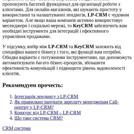
пропонують багатий функціонал для організації роботи з
клієнтами. Для онлайн-магазинів, які шукають простоту у
використанні та налаштуванні лендінгів,
LP-CRM
є чудовим
варіантом. Але якщо ваша компанія активно використовує
месенджери і соціальні мережі, то
KeyCRM
забезпечить вам
необхідні інструменти для інтеграцій і ефективного
управління продажами.
У підсумку, вибір між
LP-CRM
та
KeyCRM
залежить від
специфіки вашого бізнесу і того, які функції вам потрібні.
Обидва варіанти є потужними інструментами, що допоможуть
автоматизувати багато бізнес-процесів, збільшити
ефективність комунікацій і підвищити рівень задоволеності
клієнтів.
Рекомендуем прочесть:
Інтеграція лендингу з LP-CRM
Як правильно рахувати зарплату менеджерам Call-
центру у LP-CRM?
Конкурс від LP-CRM – LP-CRM
Що таке система CRM?
CRM система