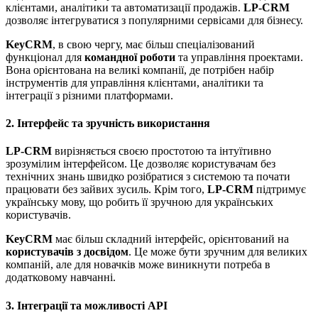
клієнтами, аналітики та автоматизації продажів.
LP-CRM
дозволяє інтегруватися з популярними сервісами для бізнесу.
KeyCRM
, в свою чергу, має більш спеціалізований
функціонал для
командної роботи
та управління проектами.
Вона орієнтована на великі компанії, де потрібен набір
інструментів для управління клієнтами, аналітики та
інтеграції з різними платформами.
2. Інтерфейс та зручність використання
LP-CRM
вирізняється своєю простотою та інтуїтивно
зрозумілим інтерфейсом. Це дозволяє користувачам без
технічних знань швидко розібратися з системою та почати
працювати без зайвих зусиль. Крім того,
LP-CRM
підтримує
українську мову, що робить її зручною для українських
користувачів.
KeyCRM
має більш складний інтерфейс, орієнтований на
користувачів з досвідом
. Це може бути зручним для великих
компаній, але для новачків може виникнути потреба в
додатковому навчанні.
3. Інтеграції та можливості API