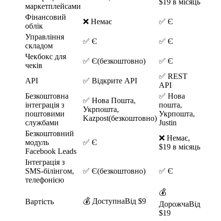
$19 в місяць
маркетплейсами
Фінансовий
❌ Немає
✅ Є
облік
Управління
✅ Є
✅ Є
складом
Чекбокс для
✅ Є(безкоштовно)
✅ Є
чеків
✅ REST
API
✅ Відкрите API
API
Безкоштовна
✅ Нова
✅ Нова Пошта,
інтеграція з
пошта,
Укрпошта,
поштовими
Укрпошта,
Kazpost(безкоштовно)
службами
Justin
Безкоштовний
❌ Немає,
модуль
✅ Є
$19 в місяць
Facebook Leads
Інтеграція з
SMS-білінгом,
✅ Є(безкоштовно)
✅ Є
телефонією
💰
💰 ДоступнаВід $9
Вартість
ДорожчаВід
$19