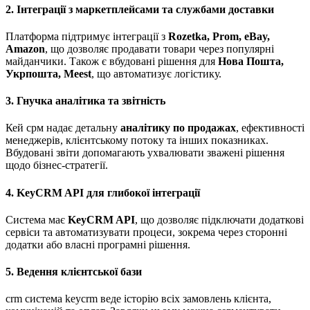
2. Інтеграції з маркетплейсами та службами доставки
Платформа підтримує інтеграції з
Rozetka, Prom, eBay,
Amazon
, що дозволяє продавати товари через популярні
майданчики. Також є вбудовані рішення для
Нова Пошта,
Укрпошта, Meest
, що автоматизує логістику.
3. Гнучка аналітика та звітність
Кей срм надає детальну
аналітику по продажах
, ефективності
менеджерів, клієнтському потоку та інших показниках.
Вбудовані звіти допомагають ухвалювати зважені рішення
щодо бізнес-стратегії.
4. KeyCRM API для глибокої інтеграції
Система має
KeyCRM API
, що дозволяє підключати додаткові
сервіси та автоматизувати процеси, зокрема через сторонні
додатки або власні програмні рішення.
5. Ведення клієнтської бази
crm система keycrm веде історію всіх замовлень клієнта,