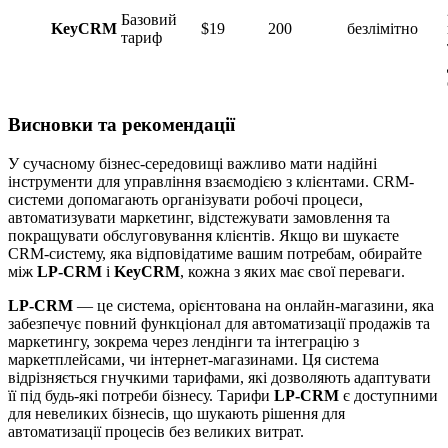
Базовий
KeyCRM
$19
200
безлімітно
тариф
Висновки та рекомендації
У сучасному бізнес-середовищі важливо мати надійні
інструменти для управління взаємодією з клієнтами. CRM-
системи допомагають організувати робочі процеси,
автоматизувати маркетинг, відстежувати замовлення та
покращувати обслуговування клієнтів. Якщо ви шукаєте
CRM-систему, яка відповідатиме вашим потребам, обирайте
між
LP-CRM
і
KeyCRM
, кожна з яких має свої переваги.
LP-CRM
— це система, орієнтована на онлайн-магазини, яка
забезпечує повний функціонал для автоматизації продажів та
маркетингу, зокрема через лендінги та інтеграцію з
маркетплейсами, чи інтернет-магазинами. Ця система
відрізняється гнучкими тарифами, які дозволяють адаптувати
її під будь-які потреби бізнесу. Тарифи
LP-CRM
є доступними
для невеликих бізнесів, що шукають рішення для
автоматизації процесів без великих витрат.