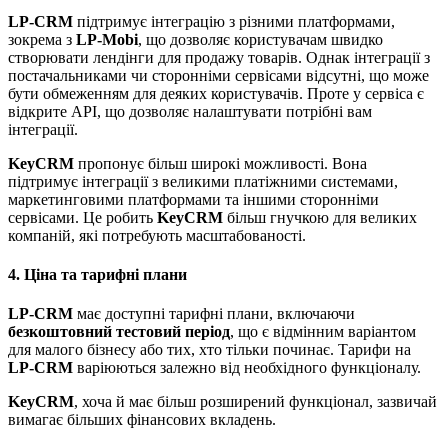
LP-CRM
підтримує інтеграцію з різними платформами,
зокрема з
LP-Mobi
, що дозволяє користувачам швидко
створювати лендінги для продажу товарів. Однак інтеграції з
постачальниками чи сторонніми сервісами відсутні, що може
бути обмеженням для деяких користувачів. Проте у сервіса є
відкрите API, що дозволяє налаштувати потрібні вам
інтеграції.
KeyCRM
пропонує більш широкі можливості. Вона
підтримує інтеграції з великими платіжними системами,
маркетинговими платформами та іншими сторонніми
сервісами. Це робить
KeyCRM
більш гнучкою для великих
компаній, які потребують масштабованості.
4. Ціна та тарифні плани
LP-CRM
має доступні тарифні плани, включаючи
безкоштовний тестовий період
, що є відмінним варіантом
для малого бізнесу або тих, хто тільки починає. Тарифи на
LP-CRM
варіюються залежно від необхідного функціоналу.
KeyCRM
, хоча й має більш розширений функціонал, зазвичай
вимагає більших фінансових вкладень.