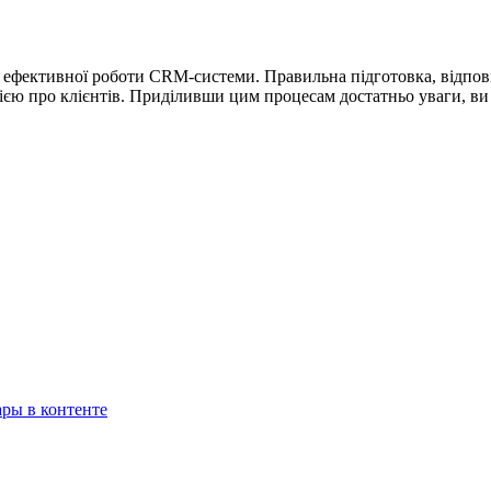
я ефективної роботи CRM-системи. Правильна підготовка, відпо
цією про клієнтів. Приділивши цим процесам достатньо уваги, в
ары в контенте