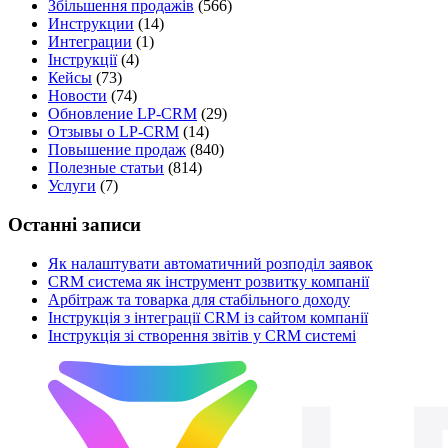
Збільшення продажів
(566)
Инструкции
(14)
Интеграции
(1)
Інструкції
(4)
Кейсы
(73)
Новости
(74)
Обновление LP-CRM
(29)
Отзывы о LP-CRM
(14)
Повышение продаж
(840)
Полезные статьи
(814)
Услуги
(7)
Останні записи
Як налаштувати автоматичний розподіл заявок
CRM система як інструмент розвитку компанії
Арбітраж та товарка для стабільного доходу
Інструкція з інтеграції CRM із сайтом компанії
Інструкція зі створення звітів у CRM системі