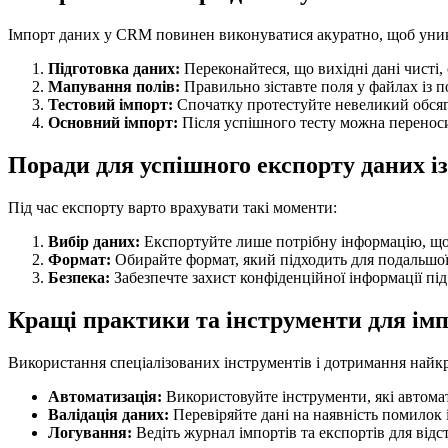
Імпорт даних у CRM повинен виконуватися акуратно, щоб уник
Підготовка даних:
Переконайтеся, що вихідні дані чисті
Мапування полів:
Правильно зіставте поля у файлах із п
Тестовий імпорт:
Спочатку протестуйте невеликий обсяг
Основний імпорт:
Після успішного тесту можна переноси
Поради для успішного експорту даних 
Під час експорту варто врахувати такі моменти:
Вибір даних:
Експортуйте лише потрібну інформацію, що
Формат:
Обирайте формат, який підходить для подальшої
Безпека:
Забезпечте захист конфіденційної інформації під
Кращі практики та інструменти для імп
Використання спеціалізованих інструментів і дотримання найк
Автоматизація:
Використовуйте інструменти, які автома
Валідація даних:
Перевіряйте дані на наявність помилок 
Логування:
Ведіть журнал імпортів та експортів для відс