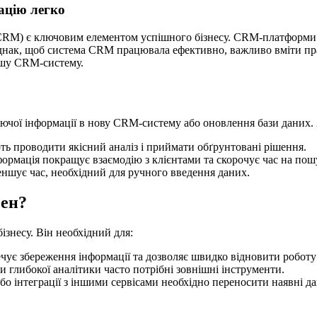
ацію легко
(CRM) є ключовим елементом успішного бізнесу. CRM-платформи н
Однак, щоб система CRM працювала ефективно, важливо вміти пра
ашу CRM-систему.
чої інформації в нову CRM-систему або оновлення бази даних. А
ть проводити якісний аналіз і приймати обґрунтовані рішення.
рмація покращує взаємодію з клієнтами та скорочує час на пош
ншує час, необхідний для ручного введення даних.
бен?
ізнесу. Він необхідний для:
чує збереження інформації та дозволяє швидко відновити роботу
чи глибокої аналітики часто потрібні зовнішні інструменти.
о інтеграції з іншими сервісами необхідно переносити наявні да