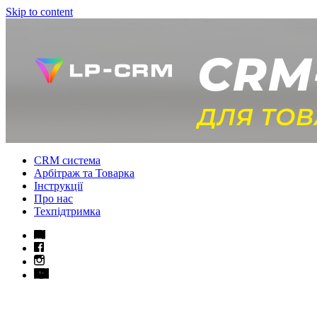
Skip to content
CRM система
Арбітраж та Товарка
Інструкції
Про нас
Техпідтримка