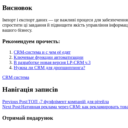
Висновок
Імпорт і експорт даних — це важливі процеси для забезпеченн
спростити ці завдання й підвищити якість управління інформа
вашого бізнесу.
Рекомендуем прочесть:
CRM-система и с чем её едят
Ключевые функции автоматизации
В разработке новая версия LP-CRM v.3
Нужна ли CRM для дропшиппинга?
CRM система
Навігація записів
Previous Post:
ТОП -7 фулфлімент компаній для рітейла
Next Post:
Нативная реклама через CRM: как рекламировать тов
Отримай подарунок