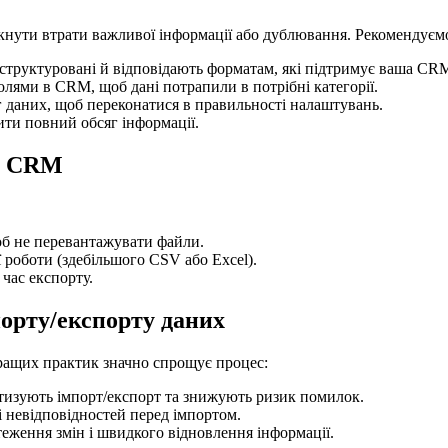
нути втрати важливої інформації або дублювання. Рекомендуємо
, структуровані й відповідають форматам, які підтримує ваша CR
олями в CRM, щоб дані потрапили в потрібні категорії.
 даних, щоб переконатися в правильності налаштувань.
ти повний обсяг інформації.
із CRM
б не перевантажувати файли.
 роботи (здебільшого CSV або Excel).
 час експорту.
орту/експорту даних
ращих практик значно спрощує процес:
тизують імпорт/експорт та знижують ризик помилок.
і невідповідностей перед імпортом.
теження змін і швидкого відновлення інформації.