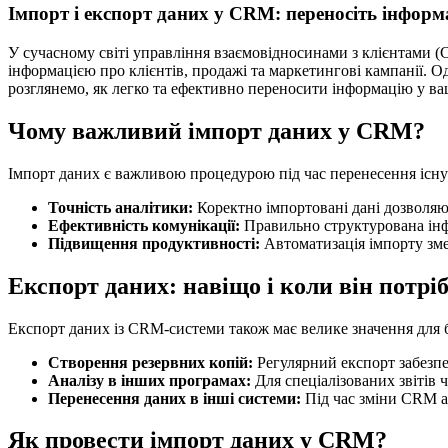
Імпорт і експорт даних у CRM: переносіть інформ
У сучасному світі управління взаємовідносинами з клієнтами 
інформацією про клієнтів, продажі та маркетингові кампанії. 
розглянемо, як легко та ефективно переносити інформацію у в
Чому важливий імпорт даних у CRM?
Імпорт даних є важливою процедурою під час перенесення існую
Точність аналітики:
Коректно імпортовані дані дозволяю
Ефективність комунікації:
Правильно структурована інфо
Підвищення продуктивності:
Автоматизація імпорту зме
Експорт даних: навіщо і коли він потрі
Експорт даних із CRM-системи також має велике значення для б
Створення резервних копій:
Регулярний експорт забезпе
Аналізу в інших програмах:
Для спеціалізованих звітів 
Перенесення даних в інші системи:
Під час зміни CRM аб
Як провести імпорт даних у CRM?