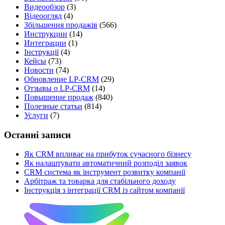
Видеообзор
(3)
Відеоогляд
(4)
Збільшення продажів
(566)
Инструкции
(14)
Интеграции
(1)
Інструкції
(4)
Кейсы
(73)
Новости
(74)
Обновление LP-CRM
(29)
Отзывы о LP-CRM
(14)
Повышение продаж
(840)
Полезные статьи
(814)
Услуги
(7)
Останні записи
Як CRM впливає на прибуток сучасного бізнесу
Як налаштувати автоматичний розподіл заявок
CRM система як інструмент розвитку компанії
Арбітраж та товарка для стабільного доходу
Інструкція з інтеграції CRM із сайтом компанії