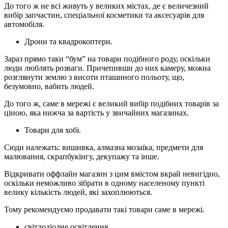
До того ж не всі живуть у великих містах, де є величезний
вибір запчастин, спеціальної косметики та аксесуарів для
автомобіля.
Дрони та квадрокоптери.
Зараз прямо таки “бум” на товари подібного роду, оскільки
люди люблять розваги. Причепивши до них камеру, можна
розглянути землю з висоти пташиного польоту, що,
безумовно, вабить людей.
До того ж, саме в мережі є великий вибір подібних товарів за
ціною, яка нижча за вартість у звичайних магазинах.
Товари для хобі.
Сюди належать: вишивка, алмазна мозаїка, предмети для
малювання, скрапбукінгу, декупажу та інше.
Відкривати оффлайн магазин з цим вмістом вкрай невигідно,
оскільки неможливо зібрати в одному населеному пункті
велику кількість людей, які захоплюються.
Тому рекомендуємо продавати такі товари саме в мережі.
світлодіодне освітлення.