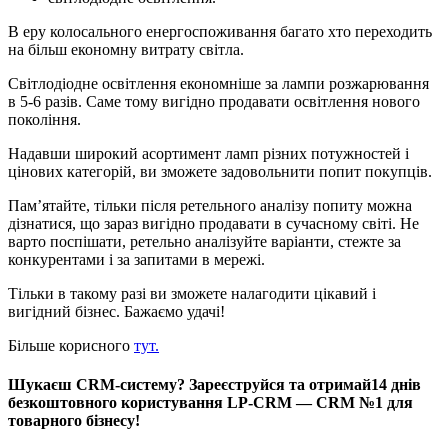
В еру колосального енергоспоживання багато хто переходить
на більш економну витрату світла.
Світлодіодне освітлення економніше за лампи розжарювання
в 5-6 разів. Саме тому вигідно продавати освітлення нового
покоління.
Надавши широкий асортимент ламп різних потужностей і
цінових категорій, ви зможете задовольнити попит покупців.
Пам’ятайте, тільки після ретельного аналізу попиту можна
дізнатися, що зараз вигідно продавати в сучасному світі. Не
варто поспішати, ретельно аналізуйте варіанти, стежте за
конкурентами і за запитами в мережі.
Тільки в такому разі ви зможете налагодити цікавий і
вигідний бізнес. Бажаємо удачі!
Більше корисного
тут.
Шукаєш CRM-систему? Зареєструйся та отримай14 днів
безкоштовного користування LP-CRM — CRM №1 для
товарного бізнесу!