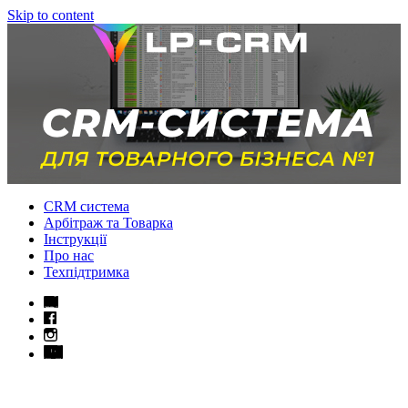
Skip to content
CRM система
Арбітраж та Товарка
Інструкції
Про нас
Техпідтримка