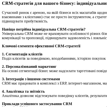
CRM-стратегія для вашого бізнесу: індивідуальни
Сучасний ринок є ареною, на якій бізнеси всіх масштабів щодня
взаєминами з клієнтами) стає не просто інструментом, а страте
підвищувати прибутковість.
Навіщо потрібна індивідуальна CRM-стратегія?
Універсальна CRM може не враховувати особливості різних бізне
комунікації та пропозиції, підвищувати задоволеність і лояльніс
Ключові елементи ефективної CRM-стратегії
1. Сегментація клієнтів
Поділ клієнтів за поведінкою, вподобаннями, історією покупок
2. Персоналізований маркетинг
На основі сегментації бізнес може надсилати таргетовані повідо
3. Інтеграція з іншими системами
CRM має працювати в комплексі з ERP, інтернет-магазином, ма
4. Аналітика та звітність
Аналітика дозволяє відстежувати поведінку клієнтів, результат
Приклади успішного застосування CRM