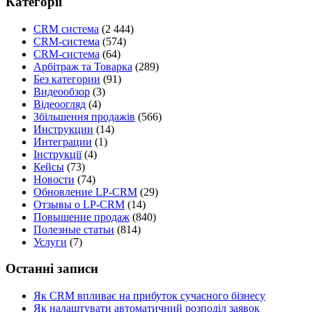
Категорії
CRM система
(2 444)
CRM-система
(574)
CRM-система
(64)
Арбітраж та Товарка
(289)
Без категории
(91)
Видеообзор
(3)
Відеоогляд
(4)
Збільшення продажів
(566)
Инструкции
(14)
Интеграции
(1)
Інструкції
(4)
Кейсы
(73)
Новости
(74)
Обновление LP-CRM
(29)
Отзывы о LP-CRM
(14)
Повышение продаж
(840)
Полезные статьи
(814)
Услуги
(7)
Останні записи
Як CRM впливає на прибуток сучасного бізнесу
Як налаштувати автоматичний розподіл заявок