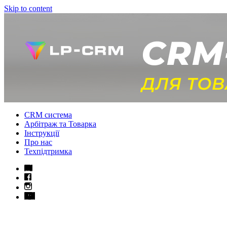
Skip to content
CRM система
Арбітраж та Товарка
Інструкції
Про нас
Техпідтримка