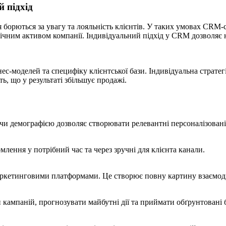
й підхід
 борються за увагу та лояльність клієнтів. У таких умовах CRM-
гічним активом компанії. Індивідуальний підхід у CRM дозволяє н
с-моделей та специфіку клієнтської бази. Індивідуальна стратегі
ть, що у результаті збільшує продажі.
 чи демографією дозволяє створювати релевантні персоналізовані
млення у потрібний час та через зручні для клієнта канали.
ркетинговими платформами. Це створює повну картину взаємодії
и кампаній, прогнозувати майбутні дії та приймати обґрунтовані 