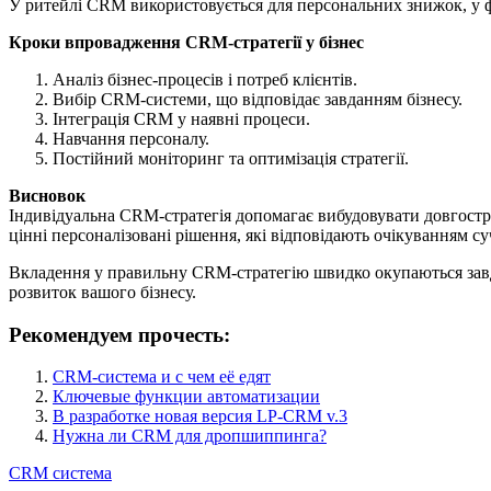
У ритейлі CRM використовується для персональних знижок, у ф
Кроки впровадження CRM-стратегії у бізнес
Аналіз бізнес-процесів і потреб клієнтів.
Вибір CRM-системи, що відповідає завданням бізнесу.
Інтеграція CRM у наявні процеси.
Навчання персоналу.
Постійний моніторинг та оптимізація стратегії.
Висновок
Індивідуальна CRM-стратегія допомагає вибудовувати довгострок
цінні персоналізовані рішення, які відповідають очікуванням с
Вкладення у правильну CRM-стратегію швидко окупаються завд
розвиток вашого бізнесу.
Рекомендуем прочесть:
CRM-система и с чем её едят
Ключевые функции автоматизации
В разработке новая версия LP-CRM v.3
Нужна ли CRM для дропшиппинга?
CRM система