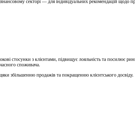
інансовому секторі — для індивідуальних рекомендацій щодо пр
ові стосунки з клієнтами, підвищує лояльність та посилює ринко
учасного споживача.
яки збільшенню продажів та покращенню клієнтського досвіду. 