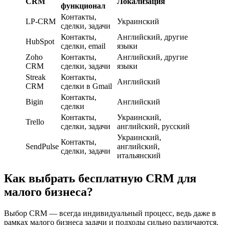
CRM
Локализация
функционал
Контакты,
LP-CRM
Украинский
сделки, задачи
Контакты,
Английский, другие
HubSpot
сделки, email
языки
Zoho
Контакты,
Английский, другие
CRM
сделки, задачи
языки
Streak
Контакты,
Английский
CRM
сделки в Gmail
Контакты,
Bigin
Английский
сделки
Контакты,
Украинский,
Trello
сделки, задачи
английский, русский
Украинский,
Контакты,
SendPulse
английский,
сделки, задачи
итальянский
Как выбрать бесплатную CRM для
малого бизнеса?
Выбор CRM — всегда индивидуальный процесс, ведь даже в
рамках малого бизнеса задачи и подходы сильно различаются.