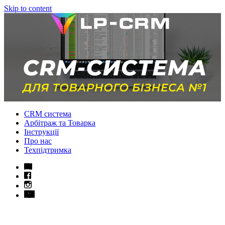
Skip to content
CRM система
Арбітраж та Товарка
Інструкції
Про нас
Техпідтримка