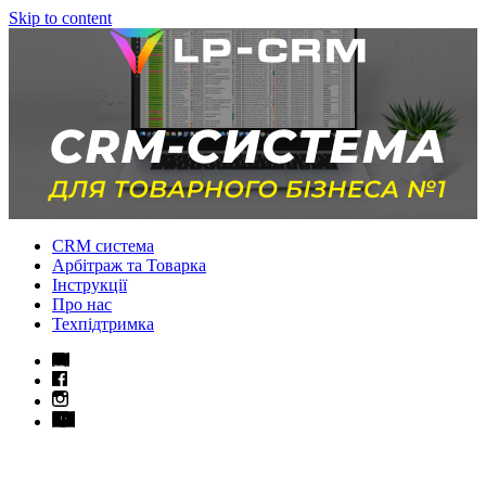
Skip to content
CRM система
Арбітраж та Товарка
Інструкції
Про нас
Техпідтримка