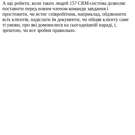
А що робити, коли таких людей 15? CRM-система дозволяє
поставити перед новим членом команди завдання і
простежити, чи встиг співробітник, наприклад, обдзвонити
всіх клієнтів, надіслати їм документи, чи обіцяв клієнту саме
ті умови, про які домовилися на сьогоднішній нараді, і,
зрештою, чи все зробив правильно.