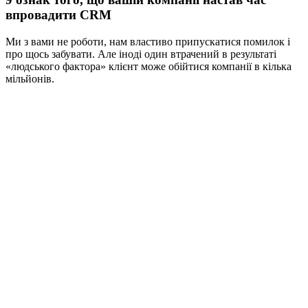
впровадити CRM
Ми з вами не роботи, нам властиво припускатися помилок і
про щось забувати. Але іноді один втрачений в результаті
«людського фактора» клієнт може обійтися компанії в кілька
мільйонів.