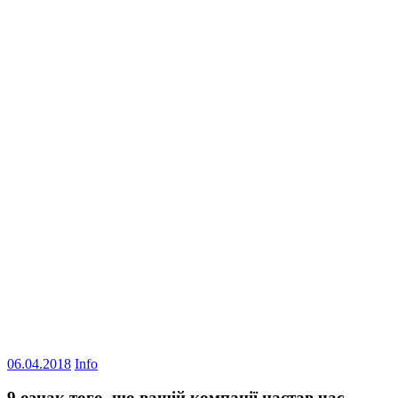
06.04.2018
Info
9 ознак того, що вашій компанії настав час