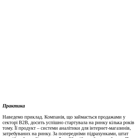
Практика
Наведемо приклад. Компанія, що займається продажами у
секторі B2B, досить успішно стартувала на ринку кілька років
тому. Її продукт – системи аналітики для інтернет-магазинів,
затребуваних на ринку. За попередніми підрахунками, штат