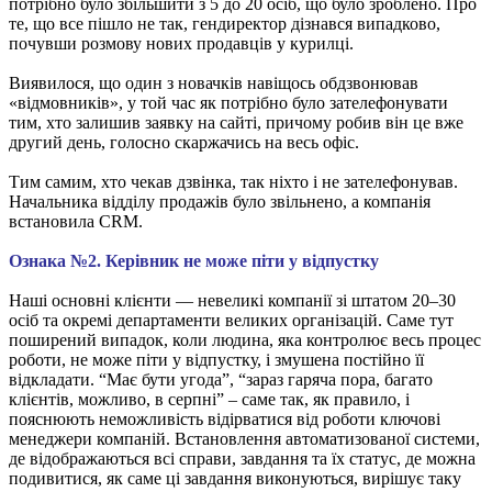
потрібно було збільшити з 5 до 20 осіб, що було зроблено. Про
те, що все пішло не так, гендиректор дізнався випадково,
почувши розмову нових продавців у курилці.
Виявилося, що один з новачків навіщось обдзвонював
«відмовників», у той час як потрібно було зателефонувати
тим, хто залишив заявку на сайті, причому робив він це вже
другий день, голосно скаржачись на весь офіс.
Тим самим, хто чекав дзвінка, так ніхто і не зателефонував.
Начальника відділу продажів було звільнено, а компанія
встановила CRM.
Ознака №2. Керівник не може піти у відпустку
Наші основні клієнти — невеликі компанії зі штатом 20–30
осіб та окремі департаменти великих організацій. Саме тут
поширений випадок, коли людина, яка контролює весь процес
роботи, не може піти у відпустку, і змушена постійно її
відкладати. “Має бути угода”, “зараз гаряча пора, багато
клієнтів, можливо, в серпні” – саме так, як правило, і
пояснюють неможливість відірватися від роботи ключові
менеджери компаній. Встановлення автоматизованої системи,
де відображаються всі справи, завдання та їх статус, де можна
подивитися, як саме ці завдання виконуються, вирішує таку