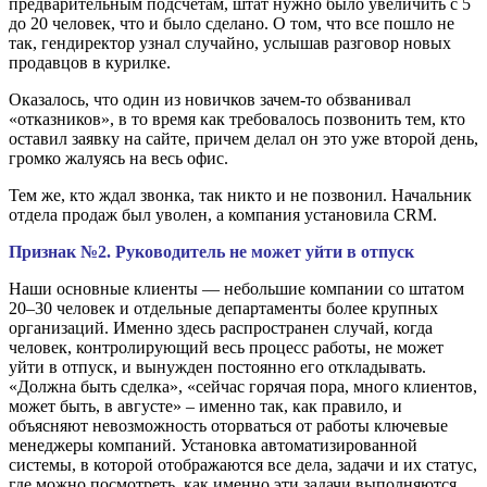
предварительным подсчетам, штат нужно было увеличить с 5
до 20 человек, что и было сделано. О том, что все пошло не
так, гендиректор узнал случайно, услышав разговор новых
продавцов в курилке.
Оказалось, что один из новичков зачем-то обзванивал
«отказников», в то время как требовалось позвонить тем, кто
оставил заявку на сайте, причем делал он это уже второй день,
громко жалуясь на весь офис.
Тем же, кто ждал звонка, так никто и не позвонил. Начальник
отдела продаж был уволен, а компания установила CRM.
Признак №2. Руководитель не может уйти в отпуск
Наши основные клиенты — небольшие компании со штатом
20–30 человек и отдельные департаменты более крупных
организаций. Именно здесь распространен случай, когда
человек, контролирующий весь процесс работы, не может
уйти в отпуск, и вынужден постоянно его откладывать.
«Должна быть сделка», «сейчас горячая пора, много клиентов,
может быть, в августе» – именно так, как правило, и
объясняют невозможность оторваться от работы ключевые
менеджеры компаний. Установка автоматизированной
системы, в которой отображаются все дела, задачи и их статус,
где можно посмотреть, как именно эти задачи выполняются,