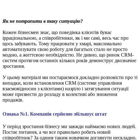
Як не потрапити в таку ситуацію?
Кожен бізнесмен знає, що поведінка клієнтів буває
ірраціональною, а співробітники, як і ми самі, весь час про
щось забувають. Тому працювати у хмарі, максимально
автоматизувати свою роботу для багатьох стало не просто
модою, а життєвою необхідністю. Не дивно, що ринок CRM-
систем протягом останніх кількох років демонструє двозначне
зростання.
У цьому матеріалі ми постараємося докладно розповісти про ті
випадки, коли встановлення CRM (системи управління
взаємовідносин з клієнтами) назріло і затягування ситуації
може призвести до розладу в колективі або зниження
продажів.
Ознака №1. Компанія серйозно збільшує штат
У період зростання бізнесу ми завжди наймаємо нових людей.
Постає питання, а чи все правильно робить новий
співробітник? За одним таким новачком доглянути нескладно.