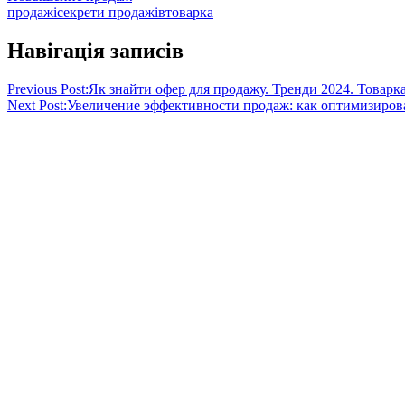
продажі
секрети продажів
товарка
Навігація записів
Previous Post:
Як знайти офер для продажу. Тренди 2024. Товарк
Next Post:
Увеличение эффективности продаж: как оптимизирова