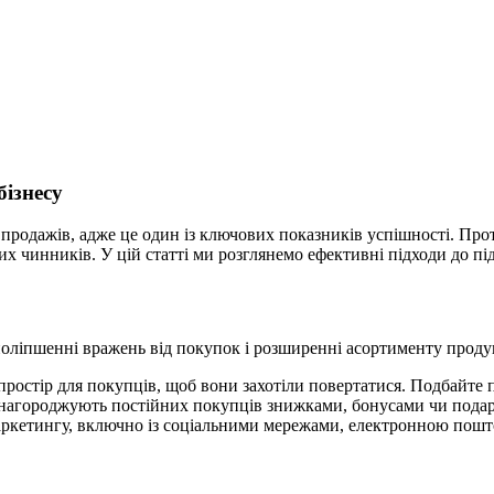
бізнесу
 продажів, адже це один із ключових показників успішності. Прот
нших чинників. У цій статті ми розглянемо ефективні підходи до п
ліпшенні вражень від покупок і розширенні асортименту продукці
ростір для покупців, щоб вони захотіли повертатися. Подбайте п
і нагороджують постійних покупців знижками, бонусами чи пода
ркетингу, включно із соціальними мережами, електронною поштою