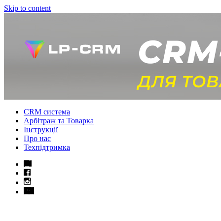
Skip to content
CRM система
Арбітраж та Товарка
Інструкції
Про нас
Техпідтримка