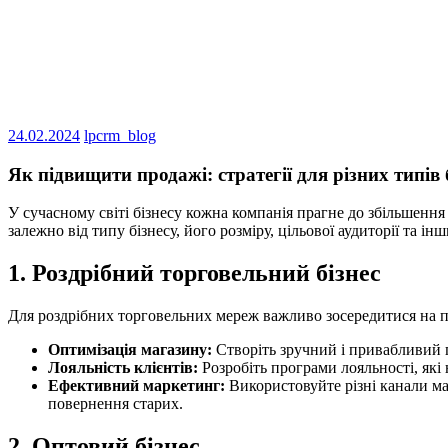
24.02.2024
lpcrm_blog
Як підвищити продажі: стратегії для різних типів 
У сучасному світі бізнесу кожна компанія прагне до збільшення
залежно від типу бізнесу, його розміру, цільової аудиторії та і
1. Роздрібний торговельний бізнес
Для роздрібних торговельних мереж важливо зосередитися на по
Оптимізація магазину:
Створіть зручний і привабливий п
Лояльність клієнтів:
Розробіть програми лояльності, як
Ефективний маркетинг:
Використовуйте різні канали ма
повернення старих.
2. Оптовий бізнес