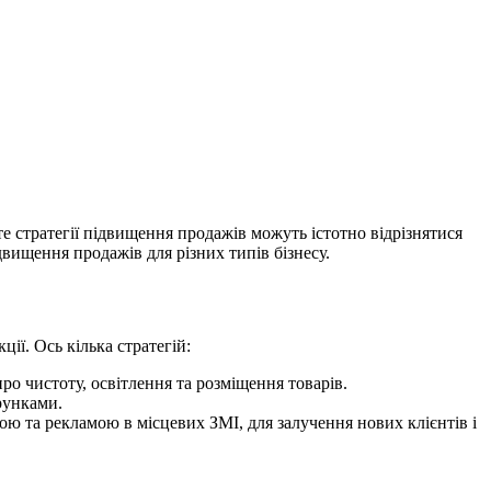
е стратегії підвищення продажів можуть істотно відрізнятися
ідвищення продажів для різних типів бізнесу.
ї. Ось кілька стратегій:
ро чистоту, освітлення та розміщення товарів.
рунками.
 та рекламою в місцевих ЗМІ, для залучення нових клієнтів і