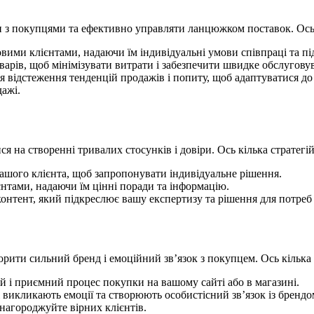
 з покупцями та ефективно управляти ланцюжком поставок. Ось 
вими клієнтами, надаючи їм індивідуальні умови співпраці та пі
варів, щоб мінімізувати витрати і забезпечити швидке обслугову
 відстеження тенденцій продажів і попиту, щоб адаптуватися до 
ажі.
я на створенні тривалих стосунків і довіри. Ось кілька стратегі
вашого клієнта, щоб запропонувати індивідуальне рішення.
єнтами, надаючи їм цінні поради та інформацію.
тент, який підкреслює вашу експертизу та рішення для потреб 
рити сильний бренд і емоційний зв’язок з покупцем. Ось кілька 
й і приємний процес покупки на вашому сайті або в магазині.
 викликають емоції та створюють особистісний зв’язок із брендо
нагороджуйте вірних клієнтів.