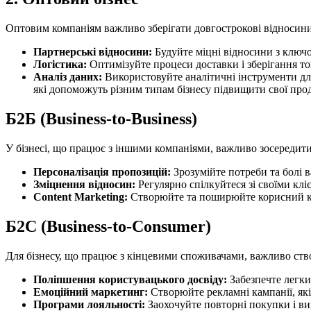
Оптовим компаніям важливо зберігати довгострокові відносини
Партнерські відносини:
Будуйте міцні відносини з ключо
Логістика:
Оптимізуйте процеси доставки і зберігання то
Аналіз даних:
Використовуйте аналітичні інструменти для
які допоможуть різним типам бізнесу підвищити свої прод
Б2Б (Business-to-Business)
У бізнесі, що працює з іншими компаніями, важливо зосередитис
Персоналізація пропозицій:
Зрозумійте потреби та болі 
Зміцнення відносин:
Регулярно спілкуйтеся зі своїми клі
Content Marketing:
Створюйте та поширюйте корисний кон
Б2С (Business-to-Consumer)
Для бізнесу, що працює з кінцевими споживачами, важливо ство
Поліпшення користувацького досвіду:
Забезпечте легки
Емоційний маркетинг:
Створюйте рекламні кампанії, які
Програми лояльності:
Заохочуйте повторні покупки і ви