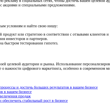
ю рекламу в социальных сетях, чтобы достичь вашей целевой ау
 с акциями и специальными предложениями.
ным условиям и найти свою нишу:
ой продукт или стратегию в соответствии с отзывами клиентов 
ния инвесторов и партнеров.
а быстром тестировании гипотез.
воей целевой аудитории и рынка. Использование персонализиро
е о важности цифрового маркетинга, особенно в современном ми
роцессы и достичь больших результатов в вашем бизнесе
ов в вашем бизнесе
увеличения продаж
 обеспечить стабильный рост в бизнесе