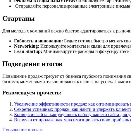
Реклама в социальных сетях:
Используйте таргетингову
Отправляйте персонализированные электронные письма
Стартапы
Для молодых компаний важно быстро адаптироваться к рыноч
Гибкость и инновации:
Будьте готовы быстро менять св
Networking:
Используйте контакты и связи для привлече
Lean Startup:
Минимизируйте расходы и фокусируйтесь н
Подведение итогов
Повышение продаж требует от бизнеса глубокого понимания с
бизнеса, может значительно повысить шансы на успех. Помнит
Рекомендуем прочесть:
Увеличение эффективности продаж: как оптимизировать п
Секреты успешных продаж: как найти и удержать клиент
Конверсия сайта: как улучшить работу вашего сайта для 
Выручка от продаж: как максимизировать свою прибыль и
Повышение продаж