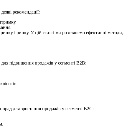
деякі рекомендації:
дтримку.
вання.
ринку і ринку. У цій статті ми розглянемо ефективні методи,
й для підвищення продажів у сегменті B2B:
клієнтів.
порад для зростання продажів у сегменті B2C:
м.