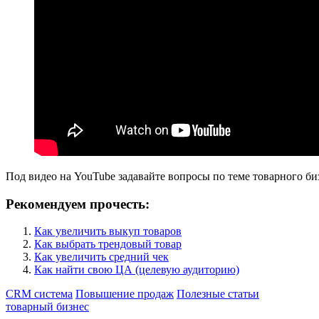
Под видео на YouTube задавайте вопросы по теме товарного би
Рекомендуем прочесть:
Как увеличить выкуп товаров
Как выбрать трендовый товар
Как увеличить средний чек
Как найти свою ЦА (целевую аудиторию)
CRM система
Повышение продаж
Полезные статьи
товарный бизнес