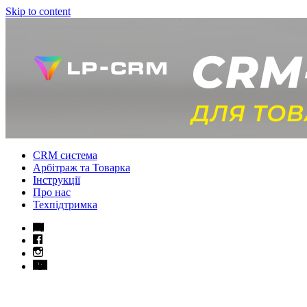
Skip to content
CRM система
Арбітраж та Товарка
Інструкції
Про нас
Техпідтримка