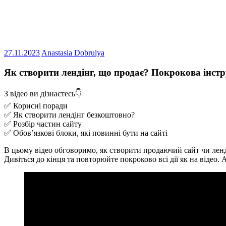
27.11.2023
Anastasia Dobrulya
Як створити лендінг, що продає? Покрокова інстр
З відео ви дізнаєтесь👇
✅ Корисні поради
✅ Як створити лендінг безкоштовно?
✅ Розбір частин сайту
✅ Обов’язкові блоки, які повинні бути на сайті
В цьому відео обговоримо, як створити продаючий сайт чи ленди
Дивіться до кінця та повторюйте покроково всі дії як на відео.