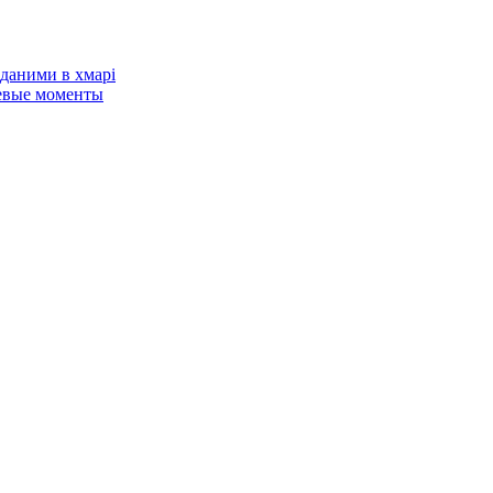
даними в хмарі
евые моменты