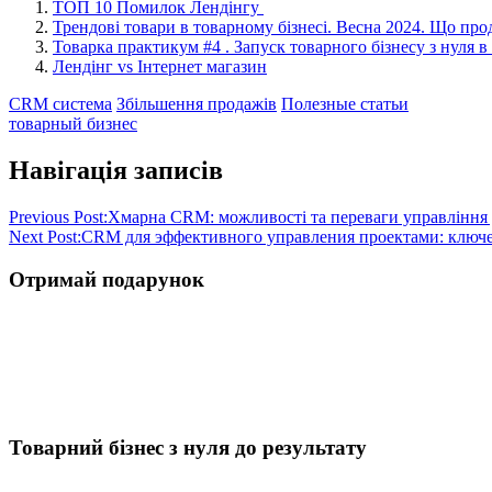
ТОП 10 Помилок Лендінгу
Трендові товари в товарному бізнесі. Весна 2024. Що пр
Товарка практикум #4 . Запуск товарного бізнесу з нуля в
Лендінг vs Інтернет магазин
CRM система
Збільшення продажів
Полезные статьи
товарный бизнес
Навігація записів
Previous Post:
Хмарна CRM: можливості та переваги управління 
Next Post:
CRM для эффективного управления проектами: ключ
Отримай подарунок
Товарний бізнес з нуля до результату