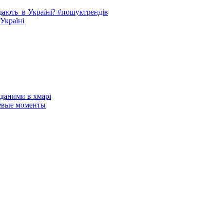
одають в Україні? #пошуктрендів
 Україні
даними в хмарі
евые моменты