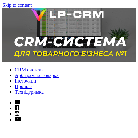
Skip to content
CRM система
Арбітраж та Товарка
Інструкції
Про нас
Техпідтримка