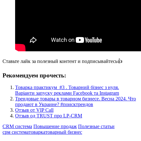
Ставьте лайк за полезный контент и подписывайтесь👍
Рекомендуем прочесть:
Товарка практикум #3 . Товарний бізнес з нуля.
Варіанти запуску реклами Facebook та Instagram
Трендовые товары в товарном бизнесе. Весна 2024. Что
продают в Украине? #поисктрендов
Отзыв от VIP Call
Отзыв од TRUST про LP-CRM
CRM система
Повышение продаж
Полезные статьи
срм система
товарка
товарный бизнес