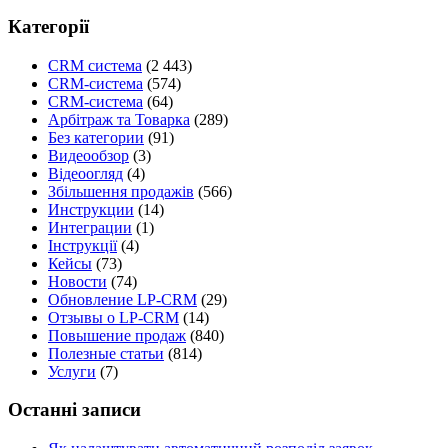
Категорії
CRM система
(2 443)
CRM-система
(574)
CRM-система
(64)
Арбітраж та Товарка
(289)
Без категории
(91)
Видеообзор
(3)
Відеоогляд
(4)
Збільшення продажів
(566)
Инструкции
(14)
Интеграции
(1)
Інструкції
(4)
Кейсы
(73)
Новости
(74)
Обновление LP-CRM
(29)
Отзывы о LP-CRM
(14)
Повышение продаж
(840)
Полезные статьи
(814)
Услуги
(7)
Останні записи