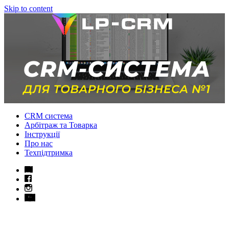
Skip to content
CRM система
Арбітраж та Товарка
Інструкції
Про нас
Техпідтримка