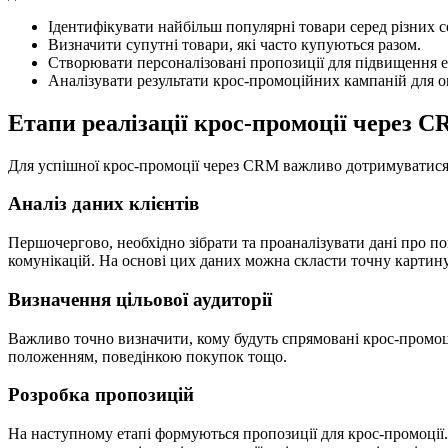
Ідентифікувати найбільш популярні товари серед різних с
Визначити супутні товари, які часто купуються разом.
Створювати персоналізовані пропозиції для підвищення е
Аналізувати результати крос-промоційних кампаній для оп
Етапи реалізації крос-промоції через 
Для успішної крос-промоції через CRM важливо дотримуватися
Аналіз даних клієнтів
Першочергово, необхідно зібрати та проаналізувати дані про по
комунікацій. На основі цих даних можна скласти точну картину
Визначення цільової аудиторії
Важливо точно визначити, кому будуть спрямовані крос-промоці
положенням, поведінкою покупок тощо.
Розробка пропозицій
На наступному етапі формуються пропозиції для крос-промоці