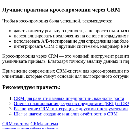
Лучшие практики кросс-промоции через CRM
Чтобы кросс-промоция была успешной, рекомендуется:
давать клиенту реальную ценность, а не просто пытаться 
персонализировать предложения на основе предыдущих 
использовать A/B-тестирование для определения наибол
интегрировать CRM с другими системами, например ERP,
Кросс-промоция через CRM — это мощный инструмент развития
увеличивать прибыль. Благодаря точному анализу данных и пе
Применение современных CRM-систем для кросс-промоции позв
клиентами, которые станут основой для долгосрочного сотрудн
Рекомендуем прочесть:
CRM для развития малых предприятий: важность роста
Оценка планирования ресурсов предприятия (ERP) и CRM
Расширение CRM: интеграция с другими инструментами
Шаг за шагом: создание и анализ отчётности в CRM
CRM система
CRM-система
crm
crm система
база клієнтів