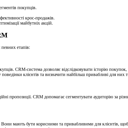
егментів покупців.
фективності крос-продажів.
тимізації майбутніх акцій.
CRM
 певних етапів:
купців. CRM-система дозволяє відслідковувати історію покупок, 
 поведінки клієнтів та визначити найбільш привабливі для них т
йні пропозиції. CRM допомагає сегментувати аудиторію за різни
ї. Вони мають бути корисними та привабливими для клієнтів, щ