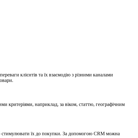
переваги клієнтів та їх взаємодію з різними каналами
овари.
ми критеріями, наприклад, за віком, статтю, географічним
об стимулювати їх до покупки. За допомогою CRM можна