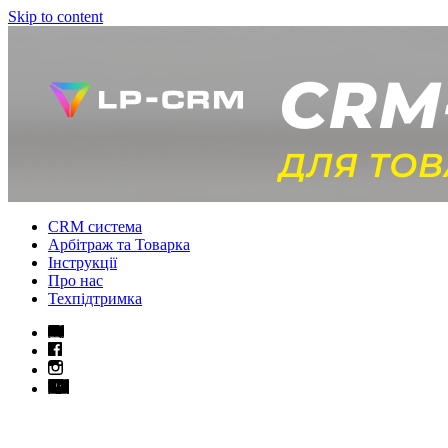
Skip to content
CRM система
Арбітраж та Товарка
Інструкції
Про нас
Техпідтримка