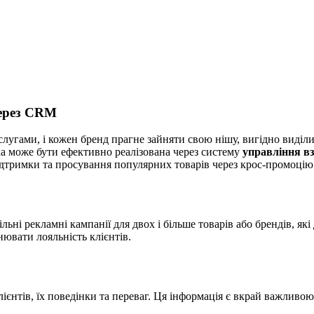
через CRM
гами, і кожен бренд прагне зайняти свою нішу, вигідно виділит
ка може бути ефективно реалізована через систему
управління в
дтримки та просування популярних товарів через крос-промоцію
льні рекламні кампанії для двох і більше товарів або брендів, я
ювати лояльність клієнтів.
нтів, їх поведінки та переваг. Ця інформація є вкрай важливою 