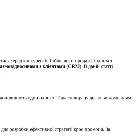
ися серед конкурентів і збільшити продажі. Одним з
заємовідносинами з клієнтами (CRM)
. В даній статті
.
кі доповнюють один одного. Така співпраця дозволяє компаніям
для розробки ефективної стратегії крос-промоції. За