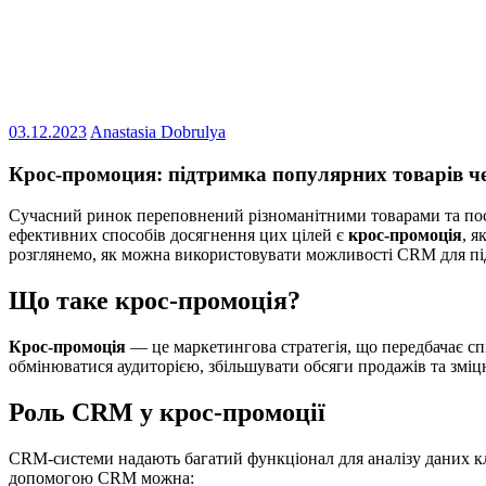
03.12.2023
Anastasia Dobrulya
Крос-промоция: підтримка популярних товарів 
Сучасний ринок переповнений різноманітними товарами та послу
ефективних способів досягнення цих цілей є
крос-промоція
, я
розглянемо, як можна використовувати можливості CRM для пі
Що таке крос-промоція?
Крос-промоція
— це маркетингова стратегія, що передбачає спі
обмінюватися аудиторією, збільшувати обсяги продажів та зміцн
Роль CRM у крос-промоції
CRM-системи надають багатий функціонал для аналізу даних кліє
допомогою CRM можна: