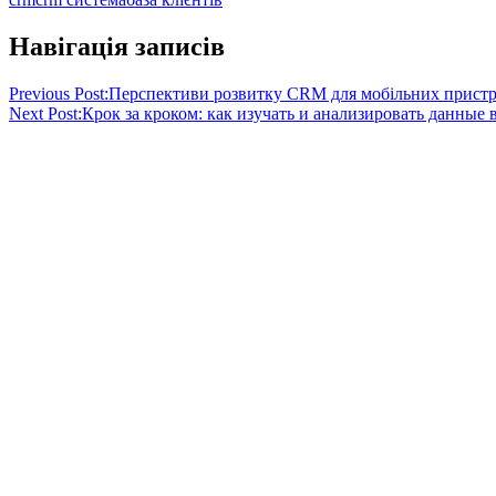
Навігація записів
Previous Post:
Перспективи розвитку CRM для мобільних пристр
Next Post:
Крок за кроком: как изучать и анализировать данные