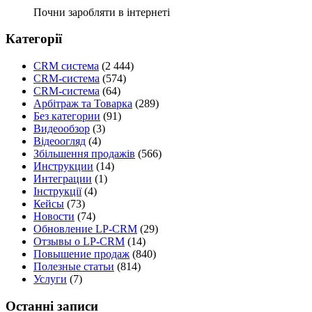
Почни заробляти в інтернеті
Категорії
CRM система
(2 444)
CRM-система
(574)
CRM-система
(64)
Арбітраж та Товарка
(289)
Без категории
(91)
Видеообзор
(3)
Відеоогляд
(4)
Збільшення продажів
(566)
Инструкции
(14)
Интеграции
(1)
Інструкції
(4)
Кейсы
(73)
Новости
(74)
Обновление LP-CRM
(29)
Отзывы о LP-CRM
(14)
Повышение продаж
(840)
Полезные статьи
(814)
Услуги
(7)
Останні записи