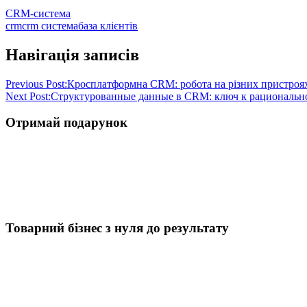
CRM-система
crm
crm система
база клієнтів
Навігація записів
Previous Post:
Кросплатформна CRM: робота на різних пристроя
Next Post:
Структурованные данные в CRM: ключ к рациональн
Отримай подарунок
Товарний бізнес з нуля до результату