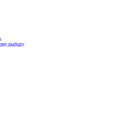
х
ому выбору