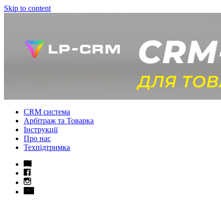
Skip to content
CRM система
Арбітраж та Товарка
Інструкції
Про нас
Техпідтримка