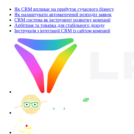
Як CRM впливає на прибуток сучасного бізнесу
Як налаштувати автоматичний розподіл заявок
CRM система як інструмент розвитку компанії
Арбітраж та товарка для стабільного доходу
Інструкція з інтеграції CRM із сайтом компанії