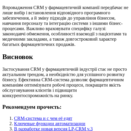
Впровадження CRM у фармацевтичній компанії передбачає не
лише вибір і встановлення відповідного програмного
забезпечення, а й зміну підходів до управління бізнесом,
навчання персоналу та інтеграцію системи з іншими бізнес-
процесами. Важливо враховувати специфіку галузі:
законодавчі обмеження, особливості взаємодії з пацієнтами та
медичними закладами, а також довгостроковий характер
багатьох фармацевтичних продажів.
Висновок
Застосування CRM у фармацевтичній індустрії стає не просто
актуальним трендом, а необхідністю для успішного розвитку
бізнесу. Ефективна CRM-система дозволяє фармацевтичним
компаніям оптимізувати робочі процеси, покращити якість
обслуговування клієнтів і підвищити
конкурентоспроможність на ринку.
Рекомендуем прочесть:
CRM-система и с чем её едят
Ключевые функции автоматизации
В разработке новая версия LP-CRM v.3