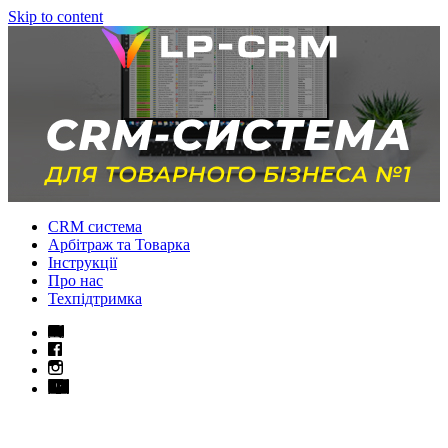
Skip to content
CRM система
Арбітраж та Товарка
Інструкції
Про нас
Техпідтримка