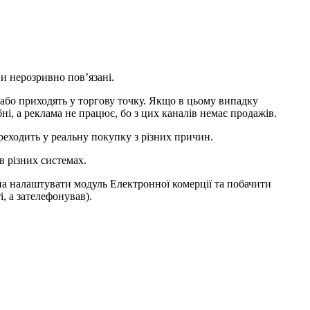
ни нерозривно пов’язані.
с або приходять у торгову точку. Якщо в цьому випадку
ні, а реклама не працює, бо з цих каналів немає продажів.
ереходить у реальну покупку з різних причин.
в різних системах.
жна налаштувати модуль Електронної комерції та побачити
і, а зателефонував).