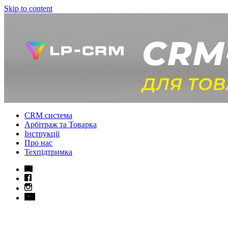
Skip to content
CRM система
Арбітраж та Товарка
Інструкції
Про нас
Техпідтримка