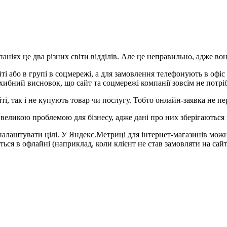
аніях це два різних світи відділів. Але це неправильно, адже во
йті або в групі в соцмережі, а для замовлення телефонують в офі
хибний висновок, що сайт та соцмережі компанії зовсім не потріб
йті, так і не купують товар чи послугу. Тобто онлайн-заявка не п
еликою проблемою для бізнесу, адже дані про них зберігаються 
ь налаштувати цілі. У Яндекс.Метриці для інтернет-магазинів мо
ться в офлайні (наприклад, коли клієнт не став замовляти на сайт