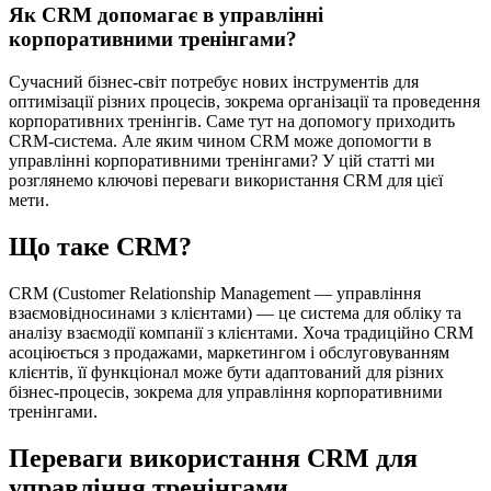
Як CRM допомагає в управлінні
корпоративними тренінгами?
Сучасний бізнес-світ потребує нових інструментів для
оптимізації різних процесів, зокрема організації та проведення
корпоративних тренінгів. Саме тут на допомогу приходить
CRM-система. Але яким чином CRM може допомогти в
управлінні корпоративними тренінгами? У цій статті ми
розглянемо ключові переваги використання CRM для цієї
мети.
Що таке CRM?
CRM (Customer Relationship Management — управління
взаємовідносинами з клієнтами) — це система для обліку та
аналізу взаємодії компанії з клієнтами. Хоча традиційно CRM
асоціюється з продажами, маркетингом і обслуговуванням
клієнтів, її функціонал може бути адаптований для різних
бізнес-процесів, зокрема для управління корпоративними
тренінгами.
Переваги використання CRM для
управління тренінгами