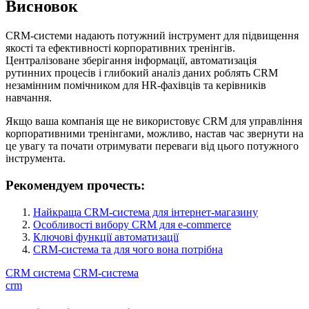
Висновок
CRM-системи надають потужний інструмент для підвищення
якості та ефективності корпоративних тренінгів.
Централізоване зберігання інформації, автоматизація
рутинних процесів і глибокий аналіз даних роблять CRM
незамінним помічником для HR-фахівців та керівників
навчання.
Якщо ваша компанія ще не використовує CRM для управління
корпоративними тренінгами, можливо, настав час звернути на
це увагу та почати отримувати переваги від цього потужного
інструмента.
Рекомендуем прочесть:
Найкраща CRM-система для інтернет-магазину
Особливості вибору CRM для e-commerce
Ключові функції автоматизації
CRM-система та для чого вона потрібна
CRM система
CRM-система
crm