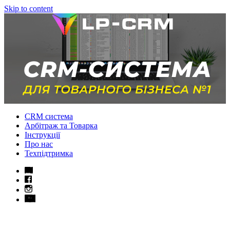
Skip to content
CRM система
Арбітраж та Товарка
Інструкції
Про нас
Техпідтримка