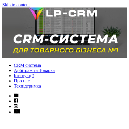
Skip to content
CRM система
Арбітраж та Товарка
Інструкції
Про нас
Техпідтримка