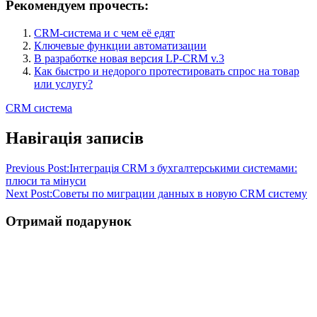
Рекомендуем прочесть:
CRM-система и с чем её едят
Ключевые функции автоматизации
В разработке новая версия LP-CRM v.3
Как быстро и недорого протестировать спрос на товар
или услугу?
CRM система
Навігація записів
Previous Post:
Інтеграція CRM з бухгалтерськими системами:
плюси та мінуси
Next Post:
Советы по миграции данных в новую CRM систему
Отримай подарунок