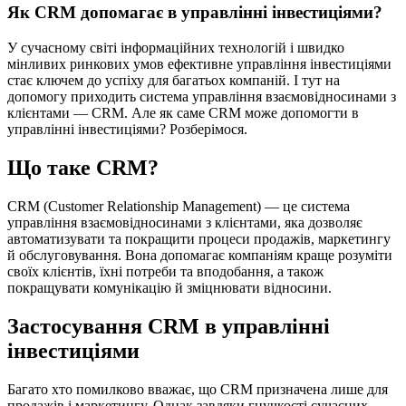
Як CRM допомагає в управлінні інвестиціями?
У сучасному світі інформаційних технологій і швидко
мінливих ринкових умов ефективне управління інвестиціями
стає ключем до успіху для багатьох компаній. І тут на
допомогу приходить система управління взаємовідносинами з
клієнтами — CRM. Але як саме CRM може допомогти в
управлінні інвестиціями? Розберімося.
Що таке CRM?
CRM (Customer Relationship Management) — це система
управління взаємовідносинами з клієнтами, яка дозволяє
автоматизувати та покращити процеси продажів, маркетингу
й обслуговування. Вона допомагає компаніям краще розуміти
своїх клієнтів, їхні потреби та вподобання, а також
покращувати комунікацію й зміцнювати відносини.
Застосування CRM в управлінні
інвестиціями
Багато хто помилково вважає, що CRM призначена лише для
продажів і маркетингу. Однак завдяки гнучкості сучасних