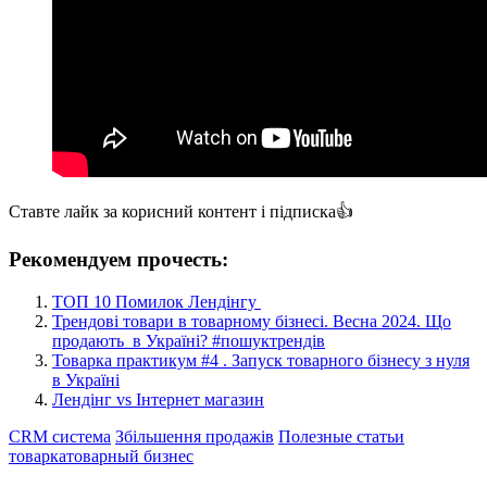
Ставте лайк за корисний контент і підписка👍
Рекомендуем прочесть:
ТОП 10 Помилок Лендінгу
Трендові товари в товарному бізнесі. Весна 2024. Що
продають в Україні? #пошуктрендів
Товарка практикум #4 . Запуск товарного бізнесу з нуля
в Україні
Лендінг vs Інтернет магазин
CRM система
Збільшення продажів
Полезные статьи
товарка
товарный бизнес