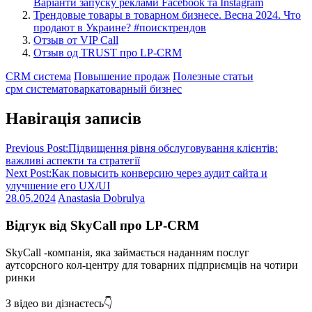
Варіанти запуску реклами Facebook та Instagram
Трендовые товары в товарном бизнесе. Весна 2024. Что
продают в Украине? #поисктрендов
Отзыв от VIP Call
Отзыв од TRUST про LP-CRM
CRM система
Повышение продаж
Полезные статьи
срм система
товарка
товарный бизнес
Навігація записів
Previous Post:
Підвищення рівня обслуговування клієнтів:
важливі аспекти та стратегії
Next Post:
Как повысить конверсию через аудит сайта и
улучшение его UX/UI
28.05.2024
Anastasia Dobrulya
Відгук від SkyCall про LP-CRM
SkyCall -компанія, яка займається наданням послуг
аутсорсного кол-центру для товарних підприємців на чотири
ринки
З відео ви дізнаєтесь👇