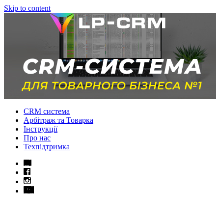
Skip to content
CRM система
Арбітраж та Товарка
Інструкції
Про нас
Техпідтримка