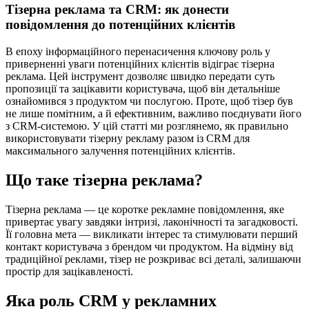
Тізерна реклама та CRM: як донести
повідомлення до потенційних клієнтів
В епоху інформаційного перенасичення ключову роль у
приверненні уваги потенційних клієнтів відіграє тізерна
реклама. Цей інструмент дозволяє швидко передати суть
пропозиції та зацікавити користувача, щоб він детальніше
ознайомився з продуктом чи послугою. Проте, щоб тізер був
не лише помітним, а й ефективним, важливо поєднувати його
з CRM-системою. У цій статті ми розглянемо, як правильно
використовувати тізерну рекламу разом із CRM для
максимального залучення потенційних клієнтів.
Що таке тізерна реклама?
Тізерна реклама — це коротке рекламне повідомлення, яке
привертає увагу завдяки інтризі, лаконічності та загадковості.
Її головна мета — викликати інтерес та стимулювати перший
контакт користувача з брендом чи продуктом. На відміну від
традиційної реклами, тізер не розкриває всі деталі, залишаючи
простір для зацікавленості.
Яка роль CRM у рекламних