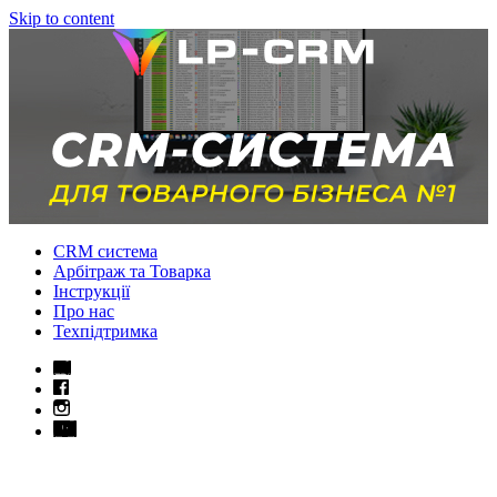
Skip to content
CRM система
Арбітраж та Товарка
Інструкції
Про нас
Техпідтримка