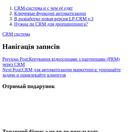
CRM-система и с чем её едят
Ключевые функции автоматизации
В разработке новая версия LP-CRM v.3
Нужна ли CRM для дропшиппинга?
CRM система
Навігація записів
Previous Post:
Керування відносинами з партнерами (PRM)
через CRM
Next Post:
CRM для автоматизации маркетинга: упрощайте
задачи и привлекайте клиентов
Отримай подарунок
Товарний бізнес з нуля до результату