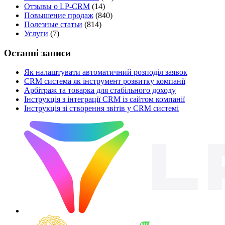
Отзывы о LP-CRM
(14)
Повышение продаж
(840)
Полезные статьи
(814)
Услуги
(7)
Останні записи
Як налаштувати автоматичний розподіл заявок
CRM система як інструмент розвитку компанії
Арбітраж та товарка для стабільного доходу
Інструкція з інтеграції CRM із сайтом компанії
Інструкція зі створення звітів у CRM системі