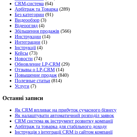
CRM-система
(64)
Арбітраж та Товарка
(289)
Без категории
(91)
Видеообзор
(3)
Відеоогляд
(4)
Збільшення продажів
(566)
Инструкции
(14)
Интеграции
(1)
Інструкції
(4)
Кейсы
(73)
Новости
(74)
Обновление LP-CRM
(29)
Отзывы о LP-CRM
(14)
Повышение продаж
(840)
Полезные статьи
(814)
Услуги
(7)
Останні записи
Як CRM впливає на прибуток сучасного бізнесу
Як налаштувати автоматичний розподіл заявок
CRM система як інструмент розвитку компанії
Арбітраж та товарка для стабільного доходу
Інструкція з інтеграції CRM із сайтом компанії