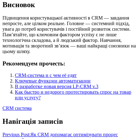
Висновок
Підвищення користувацької активності в CRM — завдання
непросте, але цілком реальне. Головне — системний підхід,
увага до потреб користувачів і постійний розвиток системи.
Пам’ятайте, що ключовим фактором успіху є не лише
технологічна складова, а й людський фактор. Навчання,
мотивація та зворотний зв’язок — ваші найкращі союзники на
цьому шляху.
Рекомендуем прочесть:
CRM-система и с чем её едят
Ключевые функции автоматизации
В разработке новая версия LP-CRM v.3
Как быстро и недорого протестировать спрос на товар
или услугу?
CRM система
Навігація записів
Previous Post:
Як CRM допомагає оптимізувати процес