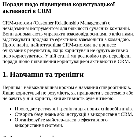
Поради щодо підвищення користувацької
активності в CRM
CRM-системи (Customer Relationship Management) є
невід’ємним інструментом для більшості сучасних компаній.
Вони допомагають управляти взаємовідносинами з клієнтами,
відстежувати продажі та ефективно взаємодіяти з командою.
Проте навіть найпотужніша CRM-система не принесе
очікуваних результатів, якщо користувачі не будуть активно
нею користуватися. У цій статті ми розповімо про перевірені
поради щодо підвищення користувацької активності в CRM.
1. Навчання та тренінги
Першим і найважливішим кроком є навчання співробітників.
Якщо користувачі не розуміють, як працювати з системою або
не бачать у ній користі, їхня активність буде низькою.
Проводьте регулярні тренінги для нових співробітників.
Створіть базу знань або інструкції з використання CRM.
Організовуйте майстер-класи з ефективного
використання системи.