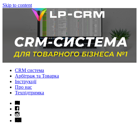
Skip to content
CRM система
Арбітраж та Товарка
Інструкції
Про нас
Техпідтримка