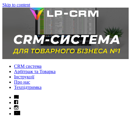
Skip to content
CRM система
Арбітраж та Товарка
Інструкції
Про нас
Техпідтримка