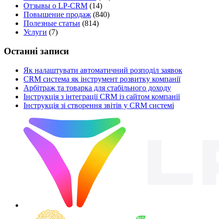
Отзывы о LP-CRM
(14)
Повышение продаж
(840)
Полезные статьи
(814)
Услуги
(7)
Останні записи
Як налаштувати автоматичний розподіл заявок
CRM система як інструмент розвитку компанії
Арбітраж та товарка для стабільного доходу
Інструкція з інтеграції CRM із сайтом компанії
Інструкція зі створення звітів у CRM системі