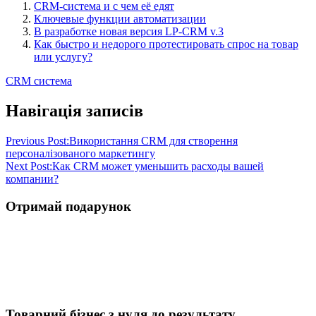
CRM-система и с чем её едят
Ключевые функции автоматизации
В разработке новая версия LP-CRM v.3
Как быстро и недорого протестировать спрос на товар
или услугу?
CRM система
Навігація записів
Previous Post:
Використання CRM для створення
персоналізованого маркетингу
Next Post:
Как CRM может уменьшить расходы вашей
компании?
Отримай подарунок
Товарний бізнес з нуля до результату