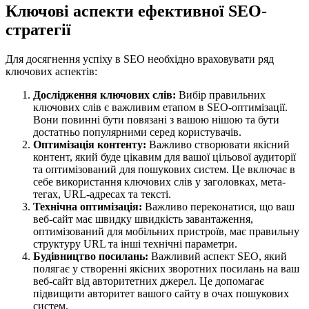
Ключові аспекти ефективної SEO-
стратегії
Для досягнення успіху в SEO необхідно враховувати ряд
ключових аспектів:
Дослідження ключових слів:
Вибір правильних
ключових слів є важливим етапом в SEO-оптимізації.
Вони повинні бути повязані з вашою нішою та бути
достатньо популярними серед користувачів.
Оптимізація контенту:
Важливо створювати якісний
контент, який буде цікавим для вашої цільової аудиторії
та оптимізований для пошукових систем. Це включає в
себе використання ключових слів у заголовках, мета-
тегах, URL-адресах та тексті.
Технічна оптимізація:
Важливо переконатися, що ваш
веб-сайт має швидку швидкість завантаження,
оптимізований для мобільних пристроїв, має правильну
структуру URL та інші технічні параметри.
Будівництво посилань:
Важливий аспект SEO, який
полягає у створенні якісних зворотних посилань на ваш
веб-сайт від авторитетних джерел. Це допомагає
підвищити авторитет вашого сайту в очах пошукових
систем.