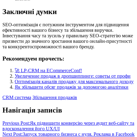
Заключні думки
SEO-оптимізація є потужним інструментом для підвищення
ефективності вашого бізнесу та збільшення виручки.
Інвестування часу та зусиль у правильну SEO-стратегію може
призвести до значного зростання вашого онлайн-присутності
та конкурентоспроможності вашого бренду.
Рекомендуем прочесть:
🚀 LP-CRM на ECommerceConf!
Увеличение продаж в дропшиппинге: советы от профи
Оптимізація каналів продажу для максимального доходу
Як збільшити обсяг продажів за допомогою аналітики
CRM система
Збільшення продажів
Навігація записів
Previous Post:
Як підвищити конверсію через аудит веб-сайту та
вдосконалення його UX/UI
Next Post:
Запуск товарного бизнеса с нуля. Реклама в Facebook