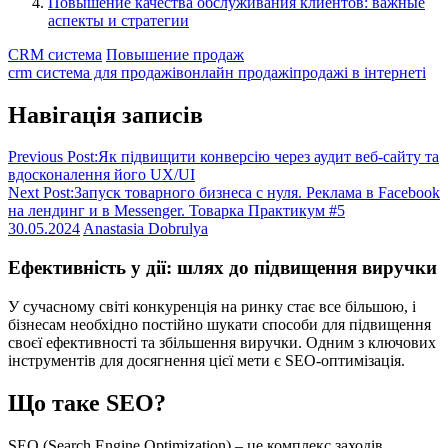
Повышение качества обслуживания клиентов: важные
аспекты и стратегии
CRM система
Повышение продаж
crm система для продажів
онлайн продажі
продажі в інтернеті
Навігація записів
Previous Post:
Як підвищити конверсію через аудит веб-сайту та
вдосконалення його UX/UI
Next Post:
Запуск товарного бизнеса с нуля. Реклама в Facebook
на лендинг и в Messenger. Товарка Практикум #5
30.05.2024
Anastasia Dobrulya
Ефективність у дії: шлях до підвищення виручки
У сучасному світі конкуренція на ринку стає все більшою, і
бізнесам необхідно постійно шукати способи для підвищення
своєї ефективності та збільшення виручки. Одним з ключових
інструментів для досягнення цієї мети є SEO-оптимізація.
Що таке SEO?
SEO (Search Engine Optimization) – це комплекс заходів,