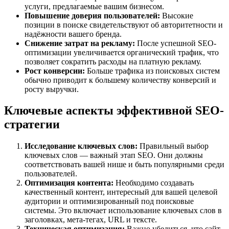
услуги, предлагаемые вашим бизнесом.
Повышение доверия пользователей:
Высокие
позиции в поиске свидетельствуют об авторитетности и
надёжности вашего бренда.
Снижение затрат на рекламу:
После успешной SEO-
оптимизации увеличивается органический трафик, что
позволяет сократить расходы на платную рекламу.
Рост конверсии:
Больше трафика из поисковых систем
обычно приводит к большему количеству конверсий и
росту выручки.
Ключевые аспекты эффективной SEO-
стратегии
Исследование ключевых слов:
Правильный выбор
ключевых слов — важный этап SEO. Они должны
соответствовать вашей нише и быть популярными среди
пользователей.
Оптимизация контента:
Необходимо создавать
качественный контент, интересный для вашей целевой
аудитории и оптимизированный под поисковые
системы. Это включает использование ключевых слов в
заголовках, мета-тегах, URL и тексте.
Техническая оптимизация:
Важно убедиться, что сайт