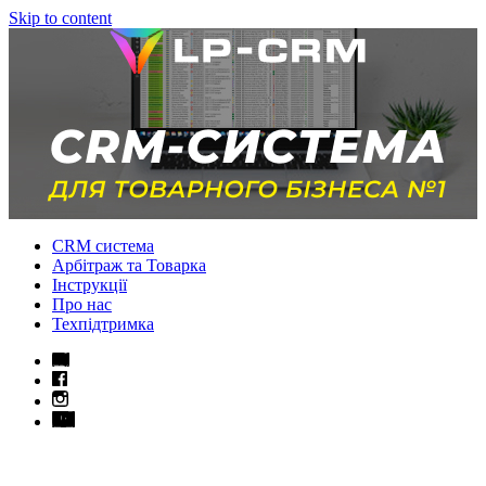
Skip to content
CRM система
Арбітраж та Товарка
Інструкції
Про нас
Техпідтримка