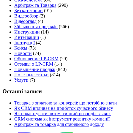
Арбітраж та Товарка
(290)
Без категории
(91)
Видеообзор
(3)
Відеоогляд
(4)
Збільшення продажів
(566)
Инструкции
(14)
Интеграции
(1)
Інструкції
(4)
Кейсы
(73)
Новости
(74)
Обновление LP-CRM
(29)
Отзывы о LP-CRM
(14)
Повышение продаж
(840)
Полезные статьи
(814)
Услуги
(7)
Останні записи
Товарка з оплатою за конверсії: що потрібно знати
Як CRM впливає на прибуток сучасного бізнесу
Як налаштувати автоматичний розподіл заявок
CRM система як інструмент розвитку компанії
Арбітраж та товарка для стабільного доходу