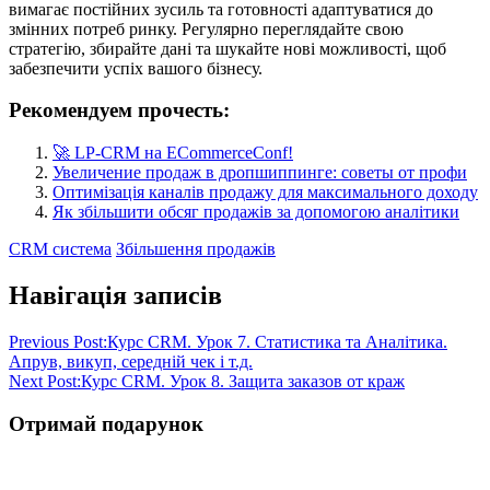
вимагає постійних зусиль та готовності адаптуватися до
змінних потреб ринку. Регулярно переглядайте свою
стратегію, збирайте дані та шукайте нові можливості, щоб
забезпечити успіх вашого бізнесу.
Рекомендуем прочесть:
🚀 LP-CRM на ECommerceConf!
Увеличение продаж в дропшиппинге: советы от профи
Оптимізація каналів продажу для максимального доходу
Як збільшити обсяг продажів за допомогою аналітики
CRM система
Збільшення продажів
Навігація записів
Previous Post:
Курс CRM. Урок 7. Статистика та Аналітика.
Апрув, викуп, середній чек і т.д.
Next Post:
Курс CRM. Урок 8. Защита заказов от краж
Отримай подарунок