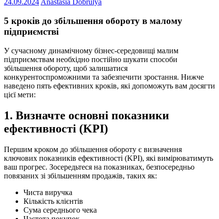
24.09.2024
Anastasia Dobrulya
5 кроків до збільшення обороту в малому
підприємстві
У сучасному динамічному бізнес-середовищі малим
підприємствам необхідно постійно шукати способи
збільшення обороту, щоб залишатися
конкурентоспроможними та забезпечити зростання. Нижче
наведено пять ефективних кроків, які допоможуть вам досягти
цієї мети:
1. Визначте основні показники
ефективності (KPI)
Першим кроком до збільшення обороту є визначення
ключових показників ефективності (KPI), які вимірюватимуть
ваш прогрес. Зосередьтеся на показниках, безпосередньо
повязаних зі збільшенням продажів, таких як:
Чиста виручка
Кількість клієнтів
Сума середнього чека
Частота покупок