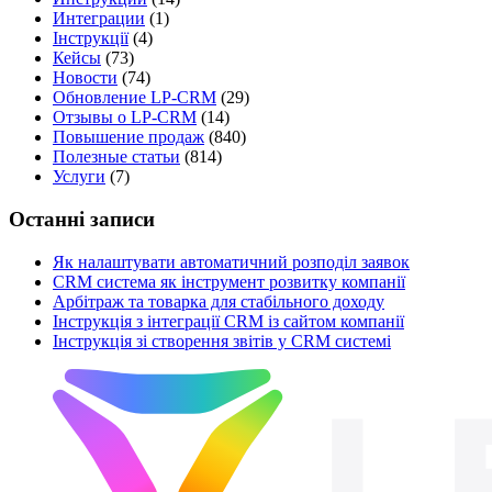
Интеграции
(1)
Інструкції
(4)
Кейсы
(73)
Новости
(74)
Обновление LP-CRM
(29)
Отзывы о LP-CRM
(14)
Повышение продаж
(840)
Полезные статьи
(814)
Услуги
(7)
Останні записи
Як налаштувати автоматичний розподіл заявок
CRM система як інструмент розвитку компанії
Арбітраж та товарка для стабільного доходу
Інструкція з інтеграції CRM із сайтом компанії
Інструкція зі створення звітів у CRM системі