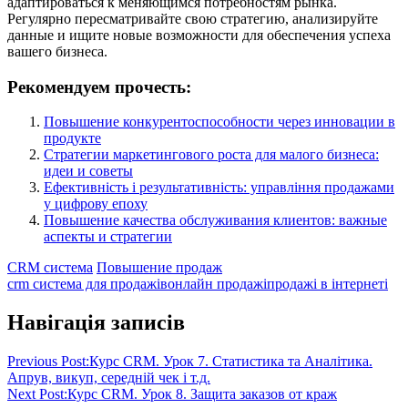
адаптироваться к меняющимся потребностям рынка.
Регулярно пересматривайте свою стратегию, анализируйте
данные и ищите новые возможности для обеспечения успеха
вашего бизнеса.
Рекомендуем прочесть:
Повышение конкурентоспособности через инновации в
продукте
Стратегии маркетингового роста для малого бизнеса:
идеи и советы
Ефективність і результативність: управління продажами
у цифрову епоху
Повышение качества обслуживания клиентов: важные
аспекты и стратегии
CRM система
Повышение продаж
crm система для продажів
онлайн продажі
продажі в інтернеті
Навігація записів
Previous Post:
Курс CRM. Урок 7. Статистика та Аналітика.
Апрув, викуп, середній чек і т.д.
Next Post:
Курс CRM. Урок 8. Защита заказов от краж