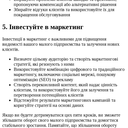
пропонуючи компенсації або альтернативні рішення
Збирайте відгуки клієнтів та використовуйте їх для
покращення обслуговування
5. Інвестуйте в маркетинг
Інвестиції в маркетинг є важливими для підвищення
видимості вашого малого підприємства та залучення нових
клієнтів.
Визначте цільову аудиторію та створіть маркетингові
стратегії, які резонують з ними
Використовуйте комбінацію цифрового та традиційного
маркетингу, включаючи соціальні мережі, пошукову
оптимізацію (SEO) та рекламу
Створіть переконливий контент, який надає цінність
клієнтам, та використовуйте його для залучення та
перетворення потенційних клієнтів
Відстежуйте результати маркетингових кампаній та
коригуйте стратегії на основі даних
Якщо ви будете дотримуватися цих пяти кроків, ви зможете
збільшити оборот свого малого підприємства та домогтися
стабільного зростання. Памятайте, що збільшення обороту