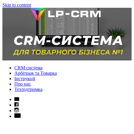
Skip to content
CRM система
Арбітраж та Товарка
Інструкції
Про нас
Техпідтримка