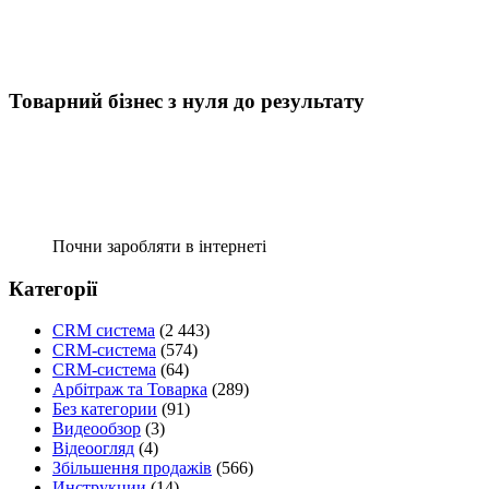
Товарний бізнес з нуля до результату
Почни заробляти в інтернеті
Категорії
CRM система
(2 443)
CRM-система
(574)
CRM-система
(64)
Арбітраж та Товарка
(289)
Без категории
(91)
Видеообзор
(3)
Відеоогляд
(4)
Збільшення продажів
(566)
Инструкции
(14)