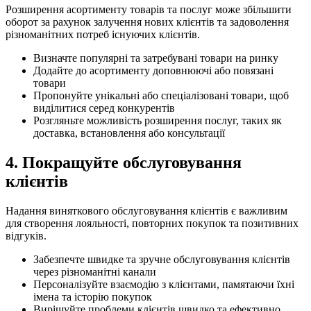
Розширення асортименту товарів та послуг може збільшити
оборот за рахунок залучення нових клієнтів та задоволення
різноманітних потреб існуючих клієнтів.
Визначте популярні та затребувані товари на ринку
Додайте до асортименту доповнюючі або повязані
товари
Пропонуйте унікальні або спеціалізовані товари, щоб
виділитися серед конкурентів
Розгляньте можливість розширення послуг, таких як
доставка, встановлення або консультації
4. Покращуйте обслуговування
клієнтів
Надання виняткового обслуговування клієнтів є важливим
для створення лояльності, повторних покупок та позитивних
відгуків.
Забезпечте швидке та зручне обслуговування клієнтів
через різноманітні канали
Персоналізуйте взаємодію з клієнтами, памятаючи їхні
імена та історію покупок
Вирішуйте проблеми клієнтів швидко та ефективно,