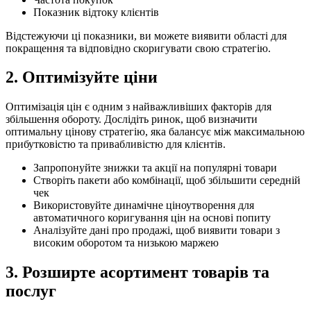
Показник відтоку клієнтів
Відстежуючи ці показники, ви можете виявити області для
покращення та відповідно скоригувати свою стратегію.
2. Оптимізуйте ціни
Оптимізація цін є одним з найважливіших факторів для
збільшення обороту. Дослідіть ринок, щоб визначити
оптимальну цінову стратегію, яка балансує між максимальною
прибутковістю та привабливістю для клієнтів.
Запропонуйте знижки та акції на популярні товари
Створіть пакети або комбінації, щоб збільшити середній
чек
Використовуйте динамічне ціноутворення для
автоматичного коригування цін на основі попиту
Аналізуйте дані про продажі, щоб виявити товари з
високим оборотом та низькою маржею
3. Розширте асортимент товарів та
послуг