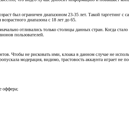
раст был ограничен диапазоном 23-35 лет. Такой таргетинг с са
озрастного диапазона с 18 лет до 65.
начально отливались только столицы данных стран. Когда стало
ллионов пользователей.
ов. Чтобы не рисковать ими, клоака в данном случае не использ
ропускала модерация, видимо, трастовость аккаунта играет не п
е оффера;