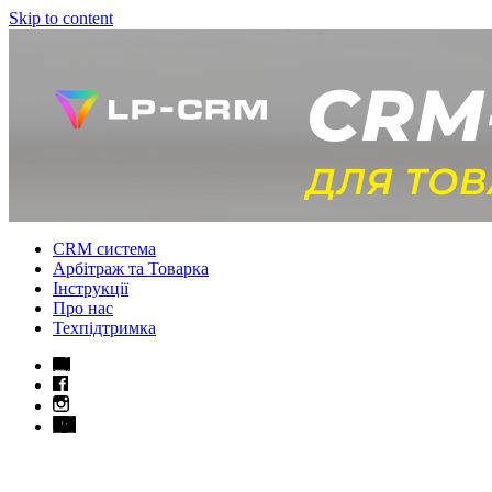
Skip to content
CRM система
Арбітраж та Товарка
Інструкції
Про нас
Техпідтримка