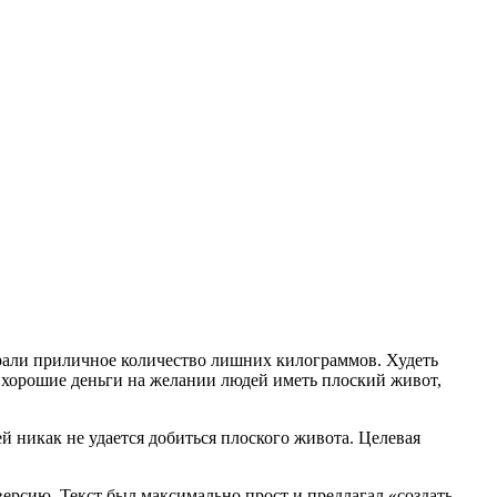
абрали приличное количество лишних килограммов. Худеть
 хорошие деньги на желании людей иметь плоский живот,
й никак не удается добиться плоского живота. Целевая
версию. Текст был максимально прост и предлагал «создать