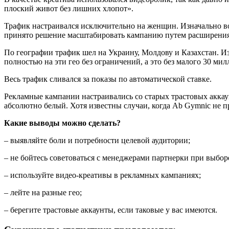
плоский живот без лишних хлопот».
Трафик настраивался исключительно на женщин. Изначально воз
принято решение масштабировать кампанию путем расширения в
По географии трафик шел на Украину, Молдову и Казахстан. Из
полностью на эти гео без ограничений, а это без малого 30 ми
Весь трафик сливался за показы по автоматической ставке.
Рекламные кампании настраивались со старых трастовых аккаунт
абсолютно белый. Хотя известны случаи, когда Ab Gymnic не п
Какие выводы можно сделать?
– выявляйте боли и потребности целевой аудитории;
– не бойтесь советоваться с менеджерами партнерки при выбор
– используйте видео-креативы в рекламных кампаниях;
– лейте на разные гео;
– берегите трастовые аккаунты, если таковые у вас имеются.