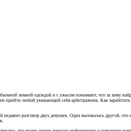
 с объемной зимней одеждой и с ужасом понимают, что за зиму н
лжен прийти любой уважающий себя арбитражник. Как заработать
недавно разговор двух девушек. Одна жаловалась другой, что е
я.
 известно, что видео лучше доносит информацию и повышает кон