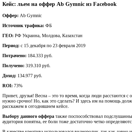
Кейс: льем на оффер Ab Gymnic из Facebook
Оффер:
Ab Gymnic
Источник трафика:
ФБ
ГЕО:
РФ Украина, Молдова, Казахстан
Период:
с 15 декабря по 23 февраля 2019
Потрачено:
184.333 pуб.
Получено:
319.310 pуб.
Доход:
134.977 руб.
ROI:
73%
Привет, друзья! Весна – это то время, когда люди расстаются
нужно срочно! Но, как это сделать? И здесь им на помощь до
расскажем в сегодняшнем кейсе.
Выбору данного оффера
также поспособствовал подслушанный 
аудитория понятна, ее боли тоже достаточно четко определяютс
В качестве креатива использовался видеоролик, так как давно