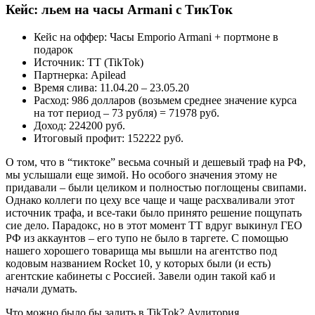
Кейс: льем на часы Armani с ТикТок
Кейс на оффер: Часы Emporio Armani + портмоне в
подарок
Источник: ТТ (TikTok)
Партнерка: Apilead
Время слива: 11.04.20 – 23.05.20
Расход: 986 долларов (возьмем среднее значение курса
на тот период – 73 рубля) = 71978 руб.
Доход: 224200 руб.
Итоговый профит: 152222 руб.
О том, что в “тиктоке” весьма сочный и дешевый траф на РФ,
мы услышали еще зимой. Но особого значения этому не
придавали – были целиком и полностью поглощены свипами.
Однако коллеги по цеху все чаще и чаще расхваливали этот
источник трафа, и все-таки было принято решение пощупать
сие дело. Парадокс, но в этот момент ТТ вдруг выкинул ГЕО
РФ из аккаунтов – его тупо не было в таргете. С помощью
нашего хорошего товарища мы вышли на агентство под
кодовым названием Rocket 10, у которых были (и есть)
агентские кабинеты с Россией. Завели один такой каб и
начали думать.
Что можно было бы залить в TikTok? Аудитория