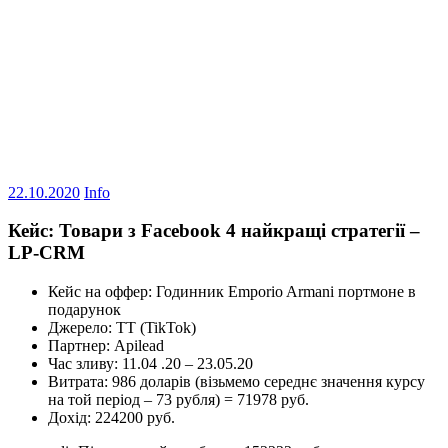
22.10.2020
Info
Кейс: Товари з Facebook 4 найкращі стратегії –
LP-CRM
Кейс на оффер: Годинник Emporio Armani портмоне в
подарунок
Джерело: ТТ (TikTok)
Партнер: Apilead
Час зливу: 11.04 .20 – 23.05.20
Витрата: 986 доларів (візьмемо середнє значення курсу
на той період – 73 рубля) = 71978 руб.
Дохід: 224200 руб.