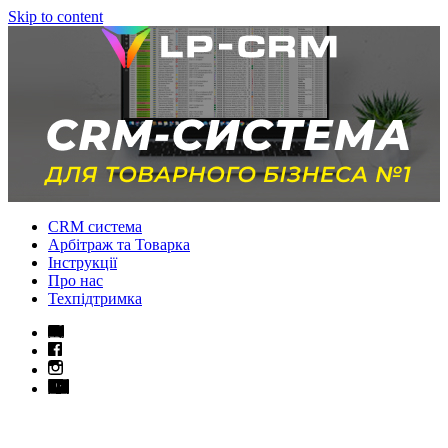
Skip to content
CRM система
Арбітраж та Товарка
Інструкції
Про нас
Техпідтримка