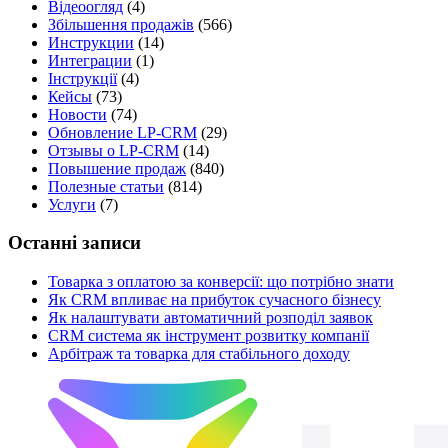
Відеоогляд
(4)
Збільшення продажів
(566)
Инструкции
(14)
Интеграции
(1)
Інструкції
(4)
Кейсы
(73)
Новости
(74)
Обновление LP-CRM
(29)
Отзывы о LP-CRM
(14)
Повышение продаж
(840)
Полезные статьи
(814)
Услуги
(7)
Останні записи
Товарка з оплатою за конверсії: що потрібно знати
Як CRM впливає на прибуток сучасного бізнесу
Як налаштувати автоматичний розподіл заявок
CRM система як інструмент розвитку компанії
Арбітраж та товарка для стабільного доходу