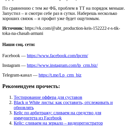
По сравнению с тем же ФБ, проблем в ТТ на порядок меньше.
Запустил – и смотри себе раз в сутки. Наберешь несколько
хороших связок – и профит уже будет ощутимым.
Источник
: https://vk.com/@abt_production-keis-152222-r-s-tik-
toka-na-chasah-armani
Наши соц. сети:
Facebook —
https://www.facebook.com/lpcrm/
Instagram —
https://www.instagram.com/lp_crm.biz/
Telegram-канал —
https://t.me/Lp_crm_biz
Рекомендуем прочесть:
Тестирование оффера для суставов
Black и White листы: как составить, отслеживать и
обновлять
Кейс по арбитражу: сливаем на средство для
иммунитета из Facebook
Кейс: сливаем на зеркало – видеорегистратор