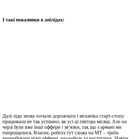
І такі показники в апілідах:
Далі ліди знову почали дорожчати і механіка старт-стопу
працювала не так успішно, як усі ці півтора місяці. Але на
черзі були вже інші оффери і зв’язки, так що з армані ми
попрощалися. Власне, робота тут схожа на МТ – треба
випробувати різні оффери, що-небудь та вистрілить. Навіть