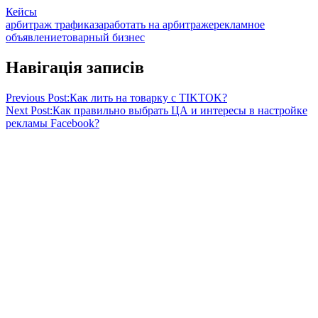
Кейсы
арбитраж трафика
заработать на арбитраже
рекламное
объявление
товарный бизнес
Навігація записів
Previous Post:
Как лить на товарку с TIKTOK?
Next Post:
Как правильно выбрать ЦА и интересы в настройке
рекламы Facebook?