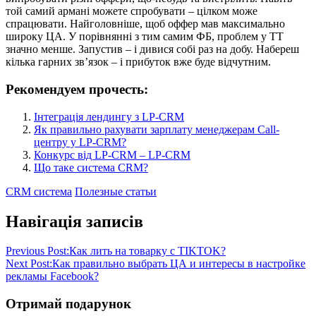
той самий армані можете спробувати – цілком може
спрацювати. Найголовніше, щоб оффер мав максимально
широку ЦА. У порівнянні з тим самим ФБ, проблем у ТТ
значно менше. Запустив – і дивися собі раз на добу. Набереш
кілька гарних зв’язок – і прибуток вже буде відчутним.
Рекомендуем прочесть:
Інтеграція лендингу з LP-CRM
Як правильно рахувати зарплату менеджерам Call-
центру у LP-CRM?
Конкурс від LP-CRM – LP-CRM
Що таке система CRM?
CRM система
Полезные статьи
Навігація записів
Previous Post:
Как лить на товарку с TIKTOK?
Next Post:
Как правильно выбрать ЦА и интересы в настройке
рекламы Facebook?
Отримай подарунок