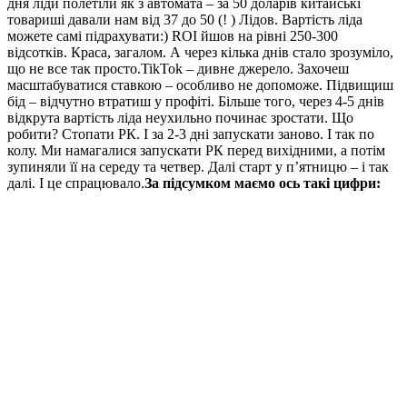
дня ліди полетіли як з автомата – за 50 доларів китайські
товариші давали нам від 37 до 50 (! ) Лідов. Вартість ліда
можете самі підрахувати:) ROI йшов на рівні 250-300
відсотків. Краса, загалом. А через кілька днів стало зрозуміло,
що не все так просто.TikTok – дивне джерело. Захочеш
масштабуватися ставкою – особливо не допоможе. Підвищиш
бід – відчутно втратиш у профіті. Більше того, через 4-5 днів
відкрута вартість ліда неухильно починає зростати. Що
робити? Стопати РК. І за 2-3 дні запускати заново. І так по
колу. Ми намагалися запускати РК перед вихідними, а потім
зупиняли її на середу та четвер. Далі старт у п’ятницю – і так
далі. І це спрацювало.
За підсумком маємо ось такі цифри: