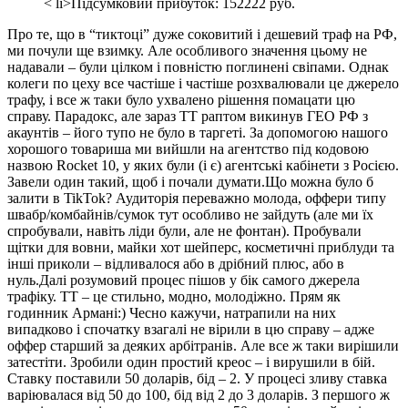
< li>Підсумковий прибуток: 152222 руб.
Про те, що в “тиктоці” дуже соковитий і дешевий траф на РФ,
ми почули ще взимку. Але особливого значення цьому не
надавали – були цілком і повністю поглинені свіпами. Однак
колеги по цеху все частіше і частіше розхвалювали це джерело
трафу, і все ж таки було ухвалено рішення помацати цю
справу. Парадокс, але зараз ТТ раптом викинув ГЕО РФ з
акаунтів – його тупо не було в таргеті. За допомогою нашого
хорошого товариша ми вийшли на агентство під кодовою
назвою Rocket 10, у яких були (і є) агентські кабінети з Росією.
Завели один такий, щоб і почали думати.Що можна було б
залити в TikTok? Аудиторія переважно молода, оффери типу
швабр/комбайнів/сумок тут особливо не зайдуть (але ми їх
спробували, навіть ліди були, але не фонтан). Пробували
щітки для вовни, майки хот шейперс, косметичні приблуди та
інші приколи – відливалося або в дрібний плюс, або в
нуль.Далі розумовий процес пішов у бік самого джерела
трафіку. ТТ – це стильно, модно, молодіжно. Прям як
годинник Армані:) Чесно кажучи, натрапили на них
випадково і спочатку взагалі не вірили в цю справу – адже
оффер старший за деяких арбітранів. Але все ж таки вирішили
затестіти. Зробили один простий креос – і вирушили в бій.
Ставку поставили 50 доларів, бід – 2. У процесі зливу ставка
варіювалася від 50 до 100, бід від 2 до 3 доларів. З першого ж